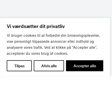
Vi værdsætter dit privatliv
Vi bruger cookies til at forbedre din browsingoplevelse,
vise personligt tilpassede annoncer eller indhold og
analysere vores trafik. Ved at klikke på "Accepter alle",
Få de seneste nyheder direkte i din
accepterer du vores brug af cookies.
indbakke
Tilpas
Afvis alle
Accepter alle
Tilmeld dig Bureaubiz’ brief om bureauer, reklame og
marketing, og få samtidig information om nye job, navne,
kurser, konferencer, cases med mere.
Navn
*