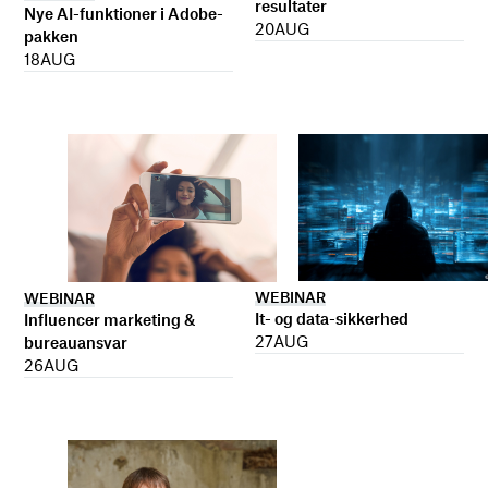
resultater
Nye AI-funktioner i Adobe-
20
AUG
pakken
18
AUG
WEBINAR
WEBINAR
It- og data-sikkerhed
Influencer marketing &
27
AUG
bureauansvar
26
AUG