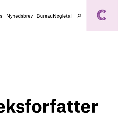
creativeclub.d
k
s
Nyhedsbrev
BureauNøgletal
Søg
eksforfatter