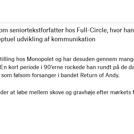
som seniortekstforfatter hos Full-Circle, hvor ha
eptuel udvikling af kommunikation
stilling hos Monopolet og har desuden gennem mange
. En kort periode i 90’erne rockede han rundt på de d
 som følsom forsanger i bandet Return of Andy.
ynder at løbe mellem skove og gravhøje efter mørkets