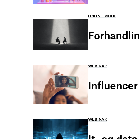
ONLINE-MØDE
Forhandlin
WEBINAR
Influence
WEBINAR
It- og dat