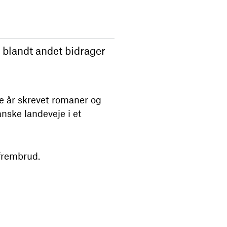
n blandt andet bidrager
 år skrevet romaner og
anske landeveje i et
 frembrud.