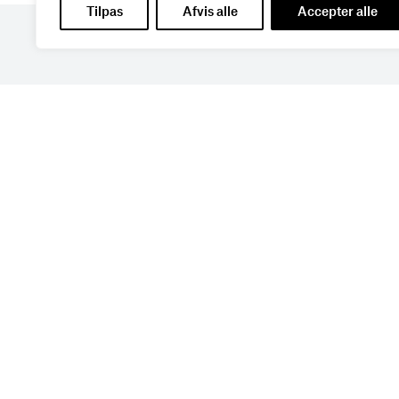
Tilpas
Afvis alle
Accepter alle
Få de seneste nyheder di
din indbakke
Tilmeld dig Bureaubiz’ brief om bureauer, r
marketing, og få samtidig information om ny
navne, kurser, konferencer, cases med mere.