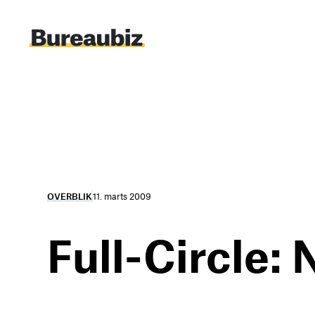
Spring
til
indhold
OVERBLIK
11. marts 2009
Full-Circle: 