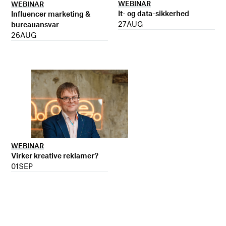
WEBINAR
WEBINAR
It- og data-sikkerhed
Influencer marketing &
27
AUG
bureauansvar
26
AUG
WEBINAR
Virker kreative reklamer?
01
SEP