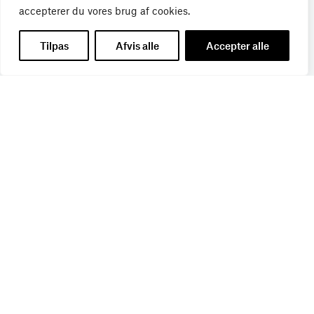
Tilmeld dig Bureaubiz’ brief om bureauer, reklame og
accepterer du vores brug af cookies.
marketing, og få samtidig information om nye job, navne,
kurser, konferencer, cases med mere.
Tilpas
Afvis alle
Accepter alle
Navn
*
Titel
*
E-mail
*
Branche
*