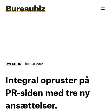
Spring
til
indhold
OVERBLIK
8. februar 2012
Integral opruster på
PR-siden med tre ny
ansættelser.