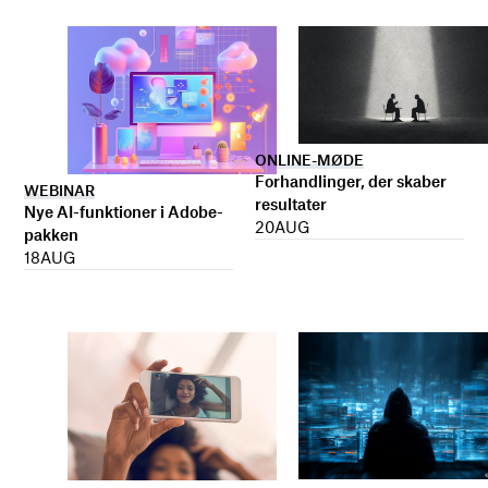
ONLINE-MØDE
Forhandlinger, der skaber
WEBINAR
resultater
Nye AI-funktioner i Adobe-
20
AUG
pakken
18
AUG