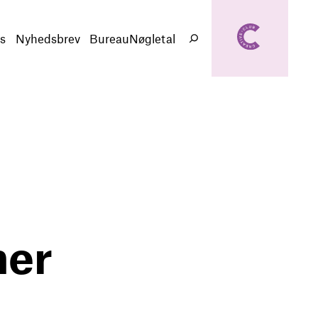
creativeclub.d
k
s
Nyhedsbrev
BureauNøgletal
Søg
ner