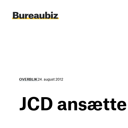
Spring
til
indhold
OVERBLIK
24. august 2012
JCD ansætter