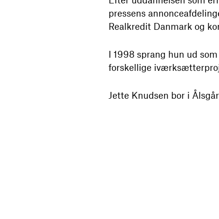
pressens annonceafdelinge
Realkredit Danmark og k
I 1998 sprang hun ud som 
forskellige iværksætterproj
Jette Knudsen bor i Ålsgår