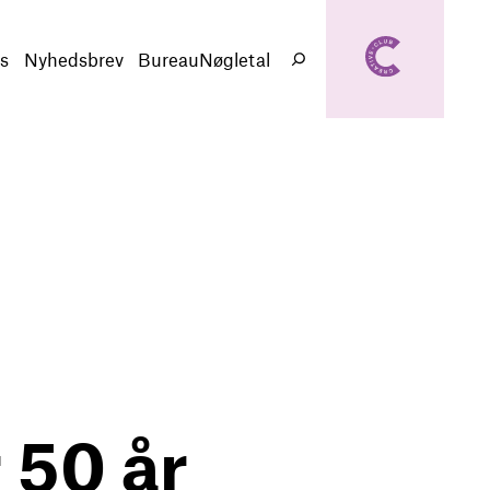
creativeclub.d
k
s
Nyhedsbrev
BureauNøgletal
Søg
 50 år