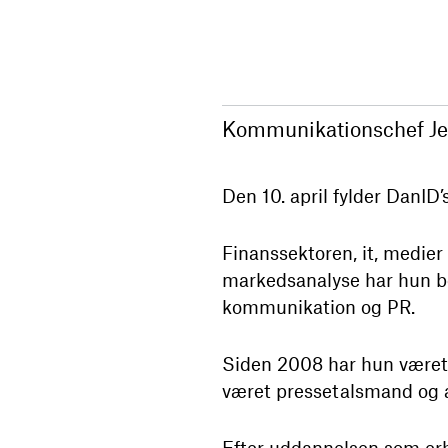
Kommunikationschef Jet
Den 10. april fylder DanID
Finanssektoren, it, medier
markedsanalyse har hun be
kommunikation og PR.
Siden 2008 har hun været a
været pressetalsmand og a
Efter uddannelsen som erhv