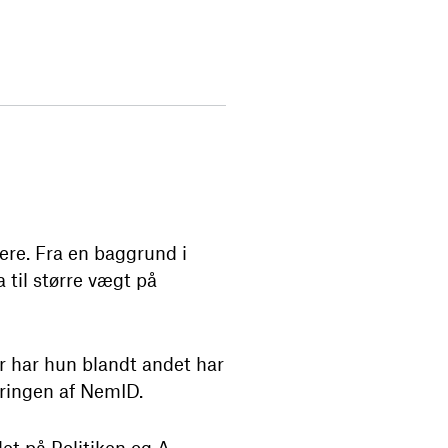
iere. Fra en baggrund i
til større vægt på
er har hun blandt andet har
eringen af NemID.
et på Politiken og A-