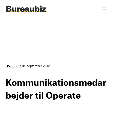
Spring
til
indhold
OVERBLIK
18. september 2012
Kommunikationsmedar
bejder til Operate