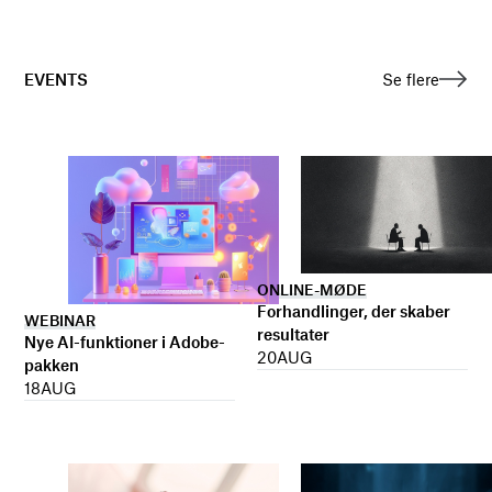
EVENTS
Se flere
ONLINE-MØDE
Forhandlinger, der skaber
WEBINAR
resultater
Nye AI-funktioner i Adobe-
20
AUG
pakken
18
AUG