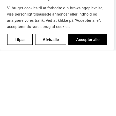
Vi bruger cookies til at forbedre din browsingoplevelse,
Få de seneste nyheder direkte i din
vise personligt tilpassede annoncer eller indhold og
indbakke
analysere vores trafik. Ved at klikke på "Accepter alle",
accepterer du vores brug af cookies.
Tilmeld dig Bureaubiz’ brief om bureauer, reklame og
Tilpas
Afvis alle
Accepter alle
marketing, og få samtidig information om nye job, navne,
kurser, konferencer, cases med mere.
Navn
*
Titel
*