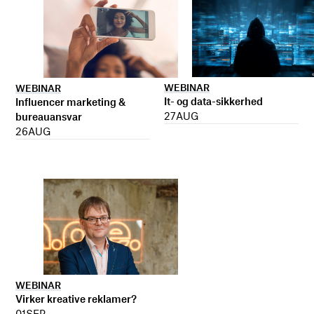
WEBINAR
WEBINAR
It- og data-sikkerhed
Influencer marketing &
27
AUG
bureauansvar
26
AUG
WEBINAR
Virker kreative reklamer?
01
SEP