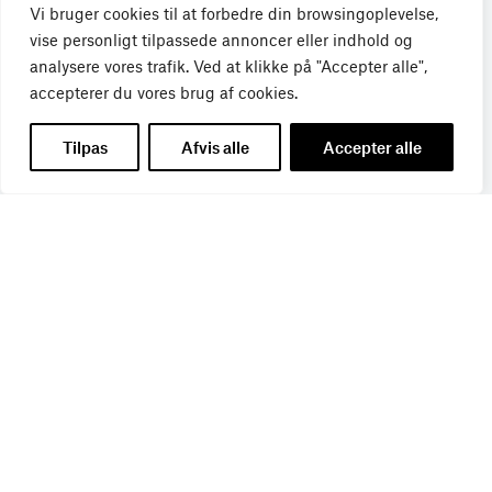
Vi bruger cookies til at forbedre din browsingoplevelse,
vise personligt tilpassede annoncer eller indhold og
analysere vores trafik. Ved at klikke på "Accepter alle",
accepterer du vores brug af cookies.
Tilpas
Afvis alle
Accepter alle
Få de seneste nyheder direkte i din
indbakke
Tilmeld dig Bureaubiz’ brief om bureauer, reklame og
marketing, og få samtidig information om nye job, navne,
kurser, konferencer, cases med mere.
Navn
*