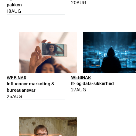
20
AUG
pakken
18
AUG
WEBINAR
WEBINAR
It- og data-sikkerhed
Influencer marketing &
27
AUG
bureauansvar
26
AUG