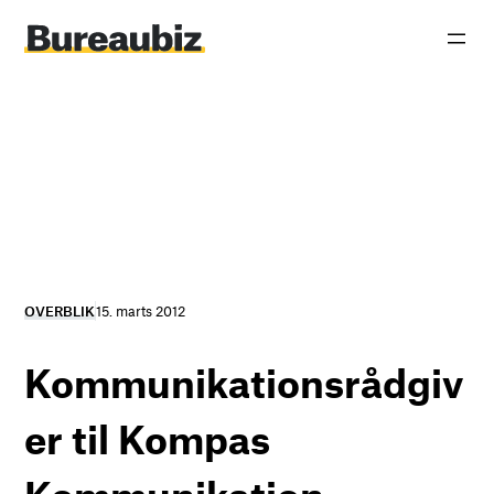
Spring
til
indhold
OVERBLIK
15. marts 2012
Kommunikationsrådgiv
er til Kompas