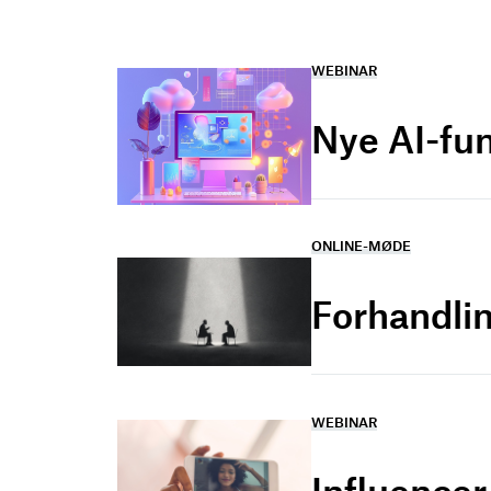
WEBINAR
Nye AI-fu
ONLINE-MØDE
Forhandlin
WEBINAR
Influence