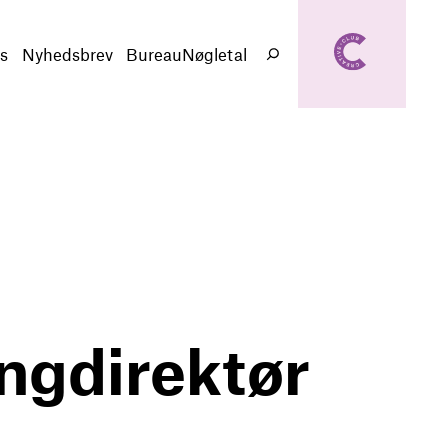
creativeclub.d
k
s
Nyhedsbrev
BureauNøgletal
Søg
ingdirektør