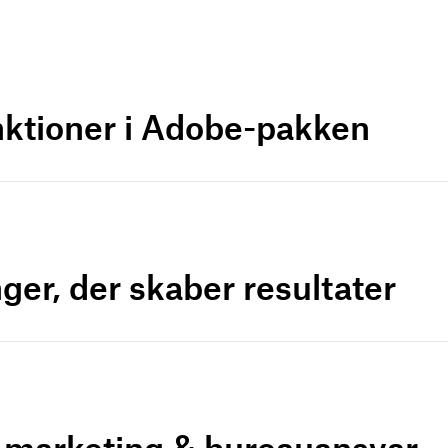
nktioner i Adobe-pakken
ger, der skaber resultater
r marketing & bureauansvar