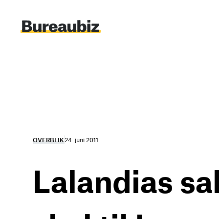
Spring
til
indhold
OVERBLIK
24. juni 2011
Lalandias sa