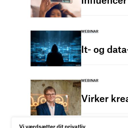
WEBINAR
It- og dat
WEBINAR
Virker kre
Vi værdsætter dit privatliv