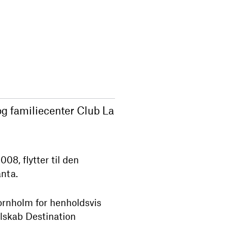
 og familiecenter Club La
08, flytter til den
anta.
Bornholm for henholdsvis
lskab Destination