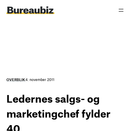
Spring
til
indhold
OVERBLIK
4. november 2011
Ledernes salgs- og
marketingchef fylder
40