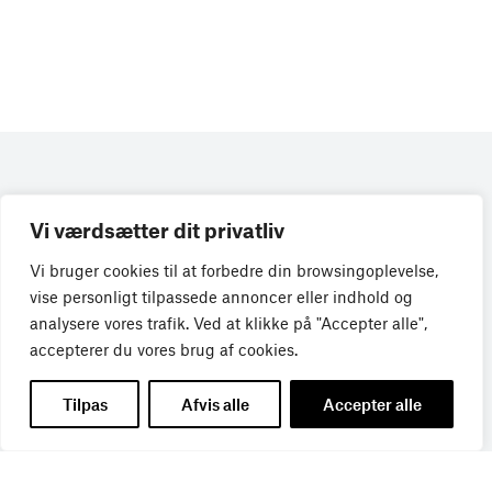
Vi værdsætter dit privatliv
Vi bruger cookies til at forbedre din browsingoplevelse,
vise personligt tilpassede annoncer eller indhold og
analysere vores trafik. Ved at klikke på "Accepter alle",
accepterer du vores brug af cookies.
Få de seneste nyheder direkte i din
Tilpas
Afvis alle
Accepter alle
indbakke
Tilmeld dig Bureaubiz’ brief om bureauer, reklame og