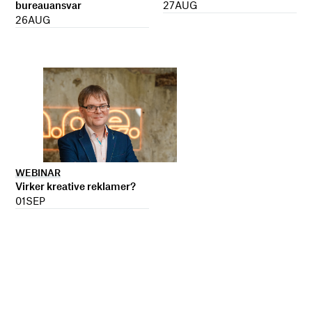
27
AUG
bureauansvar
26
AUG
WEBINAR
Virker kreative reklamer?
01
SEP