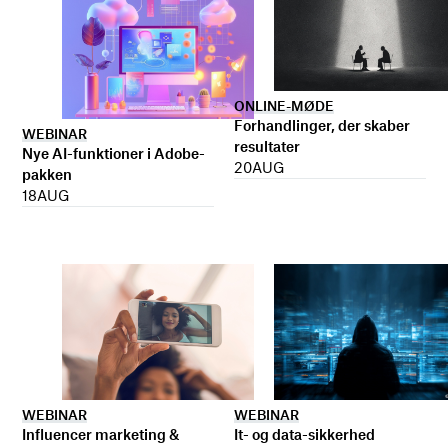
ONLINE-MØDE
Forhandlinger, der skaber
WEBINAR
resultater
Nye AI-funktioner i Adobe-
20
AUG
pakken
18
AUG
WEBINAR
WEBINAR
It- og data-sikkerhed
Influencer marketing &