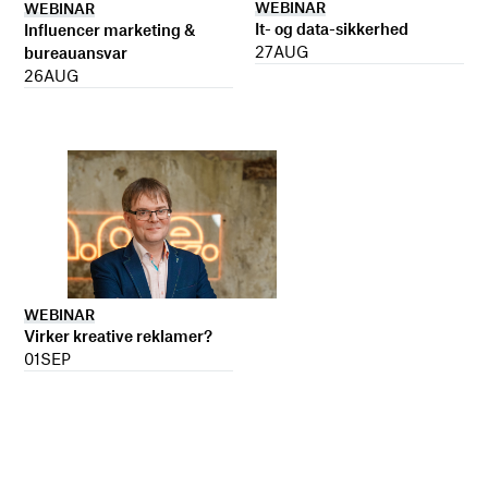
WEBINAR
WEBINAR
It- og data-sikkerhed
Influencer marketing &
27
AUG
bureauansvar
26
AUG
WEBINAR
Virker kreative reklamer?
01
SEP