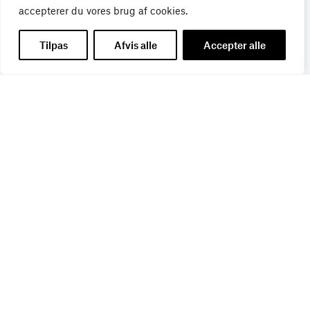
Tilmeld dig Bureaubiz’ brief om bureauer, reklame og
accepterer du vores brug af cookies.
marketing, og få samtidig information om nye job, navne,
kurser, konferencer, cases med mere.
Tilpas
Afvis alle
Accepter alle
Navn
*
Titel
*
E-mail
*
Branche
*