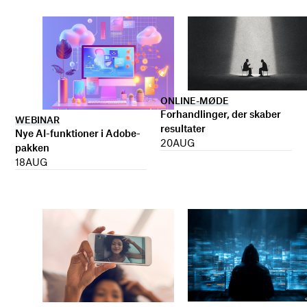
ONLINE-MØDE
Forhandlinger, der skaber
WEBINAR
resultater
Nye AI-funktioner i Adobe-
20
AUG
pakken
18
AUG