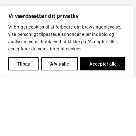
Vi værdsætter dit privatliv
Vi bruger cookies til at forbedre din browsingoplevelse,
vise personligt tilpassede annoncer eller indhold og
analysere vores trafik. Ved at klikke på "Accepter alle",
accepterer du vores brug af cookies.
Få de seneste nyheder direkte i din
indbakke
Tilpas
Afvis alle
Accepter alle
Tilmeld dig Bureaubiz’ brief om bureauer, reklame og
marketing, og få samtidig information om nye job, navne,
kurser, konferencer, cases med mere.
Navn
*