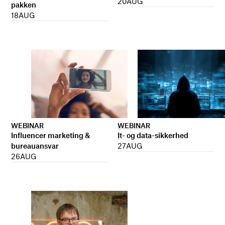
20
AUG
pakken
18
AUG
WEBINAR
WEBINAR
It- og data-sikkerhed
Influencer marketing &
27
AUG
bureauansvar
26
AUG