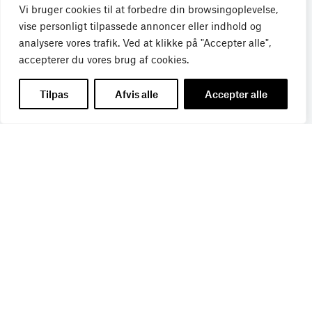
Vi bruger cookies til at forbedre din browsingoplevelse,
vise personligt tilpassede annoncer eller indhold og
analysere vores trafik. Ved at klikke på "Accepter alle",
Få de seneste nyheder direkte i din
accepterer du vores brug af cookies.
indbakke
Tilpas
Afvis alle
Accepter alle
Tilmeld dig Bureaubiz’ brief om bureauer, reklame og
marketing, og få samtidig information om nye job, navne,
kurser, konferencer, cases med mere.
Navn
*
Titel
*