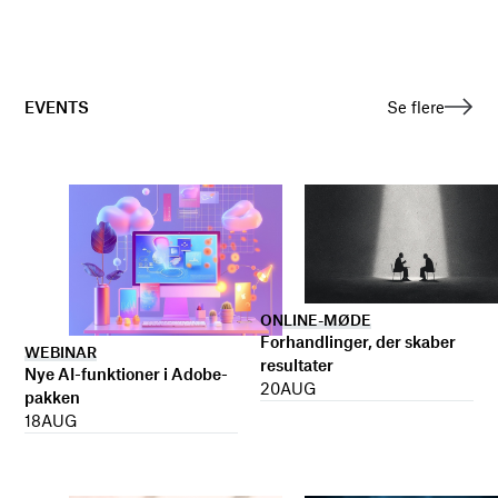
EVENTS
Se flere
ONLINE-MØDE
Forhandlinger, der skaber
WEBINAR
resultater
Nye AI-funktioner i Adobe-
20
AUG
pakken
18
AUG