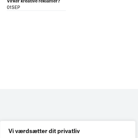
Virker kreative reklamer?
01
SEP
Vi værdsætter dit privatliv