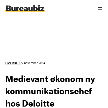
Spring
til
indhold
OVERBLIK
5. november 2014
Medievant økonom ny
kommunikationschef
hos Deloitte