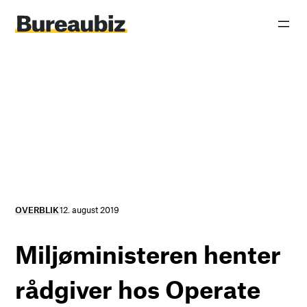
Spring
til
indhold
OVERBLIK
12. august 2019
Miljøministeren henter
rådgiver hos Operate