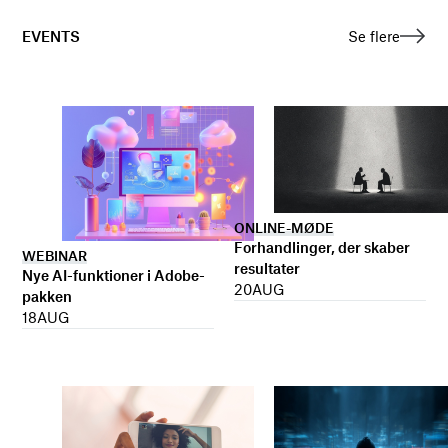
EVENTS
Se flere
ONLINE-MØDE
Forhandlinger, der skaber
WEBINAR
resultater
Nye AI-funktioner i Adobe-
20
AUG
pakken
18
AUG