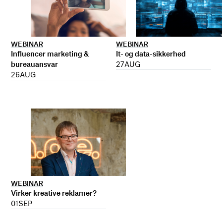
WEBINAR
WEBINAR
It- og data-sikkerhed
Influencer marketing &
27
AUG
bureauansvar
26
AUG
WEBINAR
Virker kreative reklamer?
01
SEP