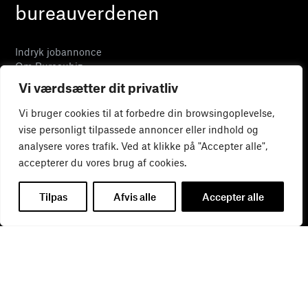
bureauverdenen
Indryk jobannonce
Om Bureaubiz
LinkedIn
Vi værdsætter dit privatliv
Facebook
Vi bruger cookies til at forbedre din browsingoplevelse,
vise personligt tilpassede annoncer eller indhold og
Pia Osbæck
analysere vores trafik. Ved at klikke på "Accepter alle",
Redaktør
accepterer du vores brug af cookies.
24 27 32 38
pia@bureaubiz.dk
Tilpas
Afvis alle
Accepter alle
Møllekajen 7
5000 Odense
© Bureaubiz 2026