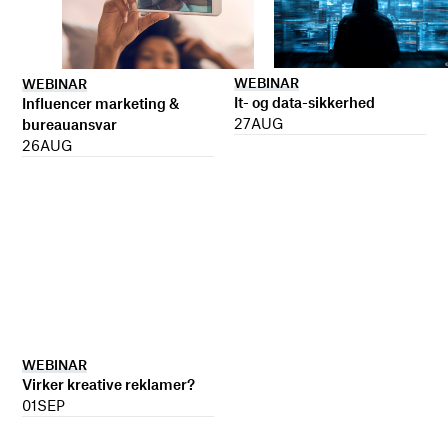
WEBINAR
WEBINAR
It- og data-sikkerhed
Influencer marketing &
27
AUG
bureauansvar
26
AUG
WEBINAR
Virker kreative reklamer?
01
SEP