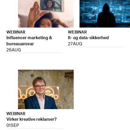
WEBINAR
WEBINAR
It- og data-sikkerhed
Influencer marketing &
27
AUG
bureauansvar
26
AUG
WEBINAR
Virker kreative reklamer?
01
SEP