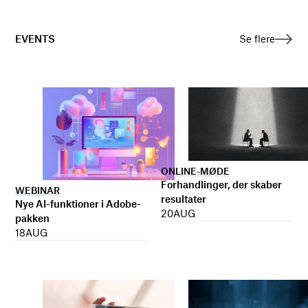
EVENTS
Se flere
ONLINE-MØDE
Forhandlinger, der skaber
WEBINAR
resultater
Nye AI-funktioner i Adobe-
20
AUG
pakken
18
AUG