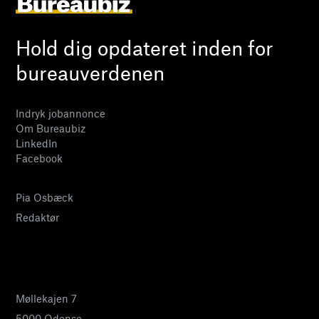
Hold dig opdateret inden for
bureauverdenen
Indryk jobannonce
Om Bureaubiz
LinkedIn
Facebook
Pia Osbæck
Redaktør
24 27 32 38
pia@bureaubiz.dk
Møllekajen 7
5000 Odense