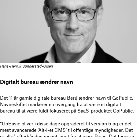
Hans-Henrik Søndersted-Olsen
Digitalt bureau ændrer navn
Det 11 år gamle digitale bureau Berú ændrer navn til GoPublic.
Navneskiftet markerer en overgang fra at være et digitalt
bureau til at være fuldt fokuseret på SaaS-produktet GoPublic.
“GoBasic bliver i disse dage opgraderet til version 6 og er det
mest avancerede ‘Alt-i-et CMS’ til offentlige myndigheder. Det
er altså efterhånden meget langt fra at være Basic. Det tager vi