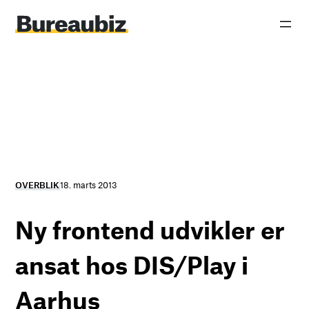
Spring
til
indhold
OVERBLIK
18. marts 2013
Ny frontend udvikler er
ansat hos DIS/Play i
Aarhus