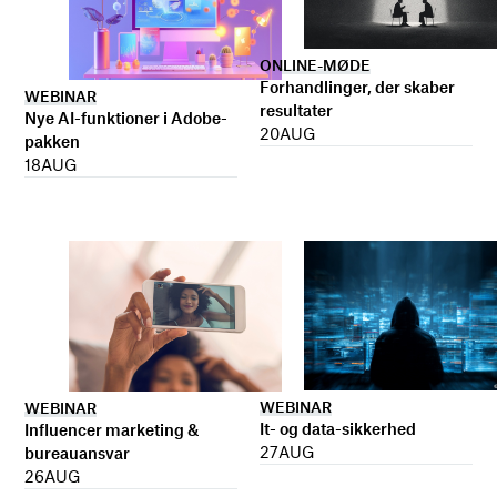
ONLINE-MØDE
Forhandlinger, der skaber
WEBINAR
resultater
Nye AI-funktioner i Adobe-
20
AUG
pakken
18
AUG
WEBINAR
WEBINAR
It- og data-sikkerhed
Influencer marketing &
27
AUG
bureauansvar
26
AUG