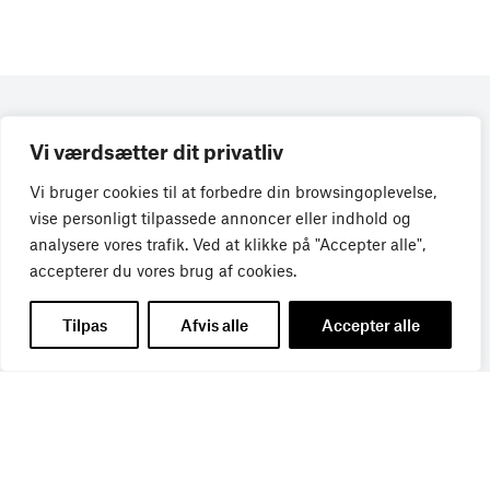
Vi værdsætter dit privatliv
Vi bruger cookies til at forbedre din browsingoplevelse,
vise personligt tilpassede annoncer eller indhold og
analysere vores trafik. Ved at klikke på "Accepter alle",
accepterer du vores brug af cookies.
Tilpas
Afvis alle
Accepter alle
Få de seneste nyheder direkte i din
indbakke
Tilmeld dig Bureaubiz’ brief om bureauer, reklame og
marketing, og få samtidig information om nye job, navne,
kurser, konferencer, cases med mere.