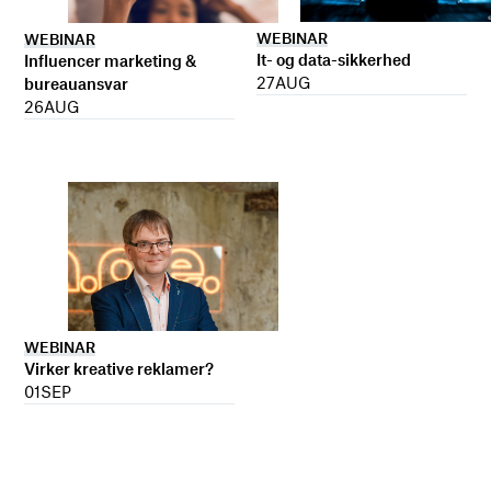
WEBINAR
WEBINAR
It- og data-sikkerhed
Influencer marketing &
27
AUG
bureauansvar
26
AUG
WEBINAR
Virker kreative reklamer?
01
SEP