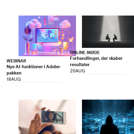
ONLINE-MØDE
Forhandlinger, der skaber
WEBINAR
resultater
Nye AI-funktioner i Adobe-
20
AUG
pakken
18
AUG