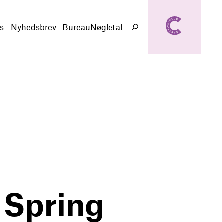
creativeclub.d
k
s
Nyhedsbrev
BureauNøgletal
Søg
y Spring