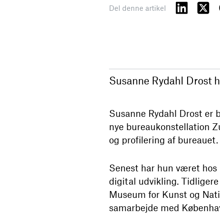
Del denne artikel
Susanne Rydahl Drost ha
Susanne Rydahl Drost er 
nye bureaukonstellation Zu
og profilering af bureauet.
Senest har hun været hos M
digital udvikling. Tidliger
Museum for Kunst og Natio
samarbejde med København