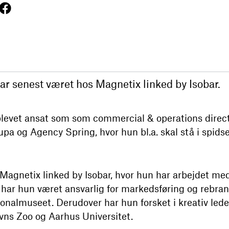
r senest været hos Magnetix linked by Isobar.
blevet ansat som som commercial & operations direc
pa og Agency Spring, hvor hun bl.a. skal stå i spidse
agnetix linked by Isobar, hvor hun har arbejdet med
e har hun været ansvarlig for markedsføring og rebran
nalmuseet. Derudover har hun forsket i kreativ ledel
s Zoo og Aarhus Universitet.