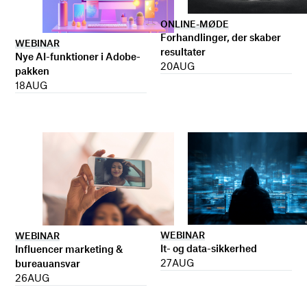
ONLINE-MØDE
Forhandlinger, der skaber
WEBINAR
resultater
Nye AI-funktioner i Adobe-
20
AUG
pakken
18
AUG
WEBINAR
WEBINAR
It- og data-sikkerhed
Influencer marketing &
27
AUG
bureauansvar
26
AUG