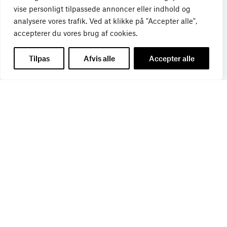
vise personligt tilpassede annoncer eller indhold og
Tilmeld dig Bureaubiz’ brief om bureauer, reklame og
analysere vores trafik. Ved at klikke på "Accepter alle",
marketing, og få samtidig information om nye job, navne,
accepterer du vores brug af cookies.
kurser, konferencer, cases med mere.
Tilpas
Afvis alle
Accepter alle
Navn
*
Titel
*
E-mail
*