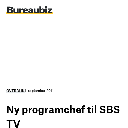
Spring
til
indhold
OVERBLIK
1. september 2011
Ny programchef til SBS
TV