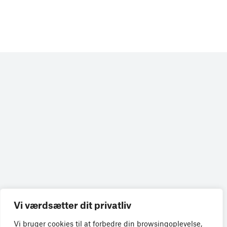
Få de seneste nyheder direkte i din
Vi værdsætter dit privatliv
indbakke
Vi bruger cookies til at forbedre din browsingoplevelse,