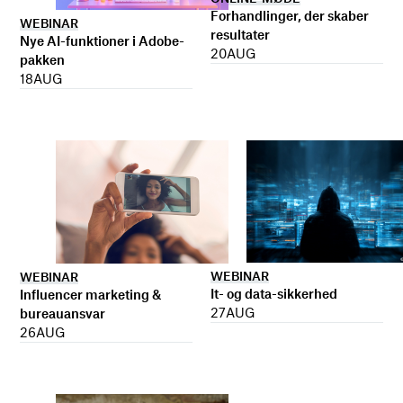
Forhandlinger, der skaber
WEBINAR
resultater
Nye AI-funktioner i Adobe-
20
AUG
pakken
18
AUG
WEBINAR
WEBINAR
It- og data-sikkerhed
Influencer marketing &
27
AUG
bureauansvar
26
AUG