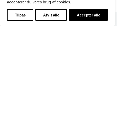
accepterer du vores brug af cookies.
Tilpas
Afvis alle
Accepter alle
Få de seneste nyheder direkte i din
indbakke
Tilmeld dig Bureaubiz’ brief om bureauer, reklame og
marketing, og få samtidig information om nye job, navne,
kurser, konferencer, cases med mere.