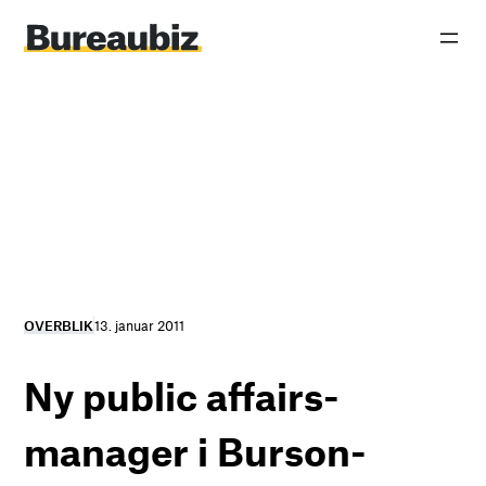
Spring
til
indhold
OVERBLIK
13. januar 2011
Ny public affairs-
manager i Burson-