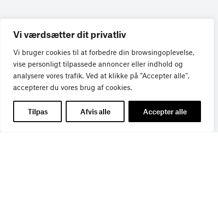
Vi værdsætter dit privatliv
Vi bruger cookies til at forbedre din browsingoplevelse,
vise personligt tilpassede annoncer eller indhold og
Få de seneste nyheder direkte i din
analysere vores trafik. Ved at klikke på "Accepter alle",
accepterer du vores brug af cookies.
indbakke
Tilpas
Afvis alle
Accepter alle
Tilmeld dig Bureaubiz’ brief om bureauer, reklame og
marketing, og få samtidig information om nye job, navne,
kurser, konferencer, cases med mere.
Navn
*