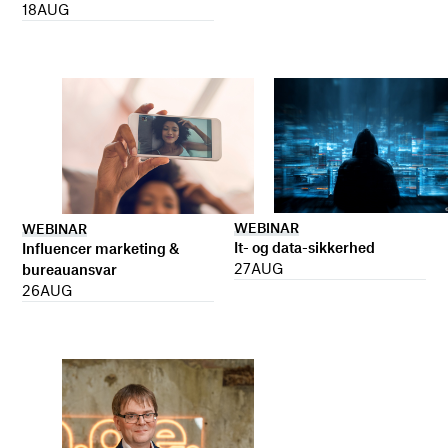
18
AUG
WEBINAR
WEBINAR
It- og data-sikkerhed
Influencer marketing &
27
AUG
bureauansvar
26
AUG