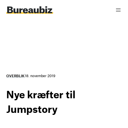
Spring
til
indhold
OVERBLIK
18. november 2019
Nye kræfter til
Jumpstory