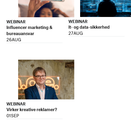
WEBINAR
WEBINAR
It- og data-sikkerhed
Influencer marketing &
27
AUG
bureauansvar
26
AUG
WEBINAR
Virker kreative reklamer?
01
SEP