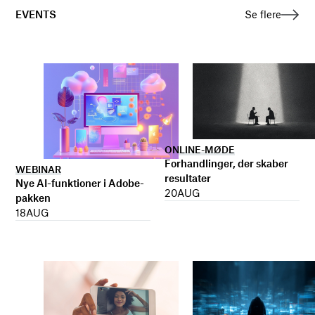
EVENTS
Se flere
ONLINE-MØDE
Forhandlinger, der skaber
WEBINAR
resultater
Nye AI-funktioner i Adobe-
20
AUG
pakken
18
AUG