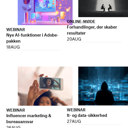
ONLINE-MØDE
Forhandlinger, der skaber
WEBINAR
resultater
Nye AI-funktioner i Adobe-
20
AUG
pakken
18
AUG
WEBINAR
WEBINAR
It- og data-sikkerhed
Influencer marketing &
27
AUG
bureauansvar
26
AUG