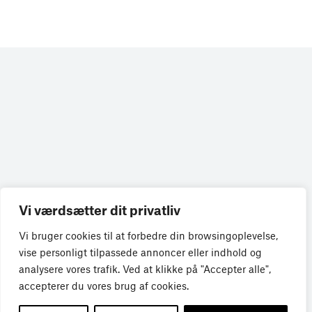
Få de seneste nyheder direkte i din
Vi værdsætter dit privatliv
indbakke
Vi bruger cookies til at forbedre din browsingoplevelse,
vise personligt tilpassede annoncer eller indhold og
Tilmeld dig Bureaubiz’ brief om bureauer, reklame og
analysere vores trafik. Ved at klikke på "Accepter alle",
marketing, og få samtidig information om nye job, navne,
accepterer du vores brug af cookies.
kurser, konferencer, cases med mere.