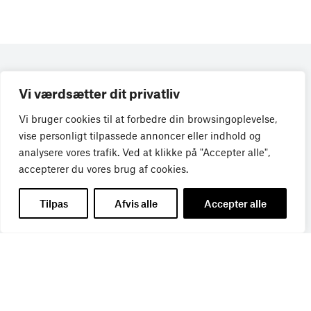
Vi værdsætter dit privatliv
Vi bruger cookies til at forbedre din browsingoplevelse,
vise personligt tilpassede annoncer eller indhold og
analysere vores trafik. Ved at klikke på "Accepter alle",
accepterer du vores brug af cookies.
Få de seneste nyheder direkte i din
Tilpas
Afvis alle
Accepter alle
indbakke
Tilmeld dig Bureaubiz’ brief om bureauer, reklame og
marketing, og få samtidig information om nye job, navne,
kurser, konferencer, cases med mere.