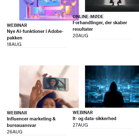
ONLINE-MØDE
Forhandlinger, der skaber
WEBINAR
resultater
Nye AI-funktioner i Adobe-
20
AUG
pakken
18
AUG
WEBINAR
WEBINAR
It- og data-sikkerhed
Influencer marketing &
27
AUG
bureauansvar
26
AUG