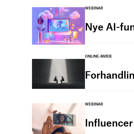
WEBINAR
Nye AI-fu
ONLINE-MØDE
Forhandlin
WEBINAR
Influence