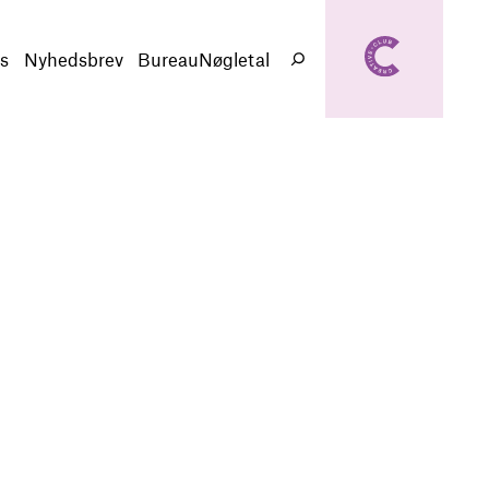
creativeclub.d
k
s
Nyhedsbrev
BureauNøgletal
Søg