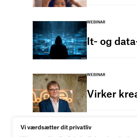
WEBINAR
It- og dat
WEBINAR
Virker kre
Vi værdsætter dit privatliv