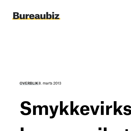
Spring
til
indhold
OVERBLIK
8. marts 2013
Smykkevirks