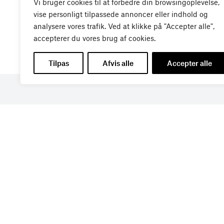
Vi bruger cookies til at forbedre din browsingoplevelse,
vise personligt tilpassede annoncer eller indhold og
analysere vores trafik. Ved at klikke på "Accepter alle",
accepterer du vores brug af cookies.
Tilpas
Afvis alle
Accepter alle
Få de seneste nyheder di
din indbakke