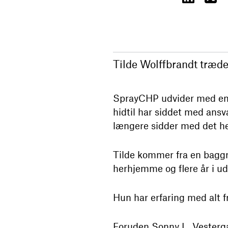
Tilde Wolffbrandt træder
SprayCHP udvider med en pr
hidtil har siddet med ansva
længere sidder med det he
Tilde kommer fra en baggr
herhjemme og flere år i ud
Hun har erfaring med alt 
Foruden Sonny L. Vesterga