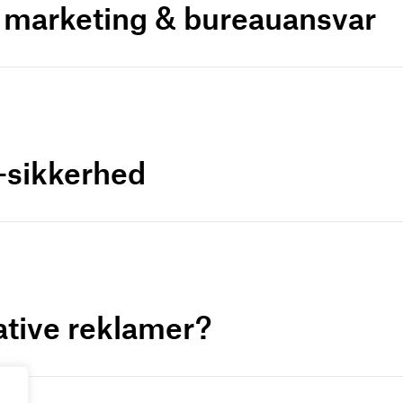
r marketing & bureauansvar
a-sikkerhed
ative reklamer?