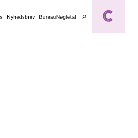
creativeclub.d
k
s
Nyhedsbrev
BureauNøgletal
Søg