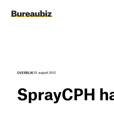
Spring
til
indhold
OVERBLIK
10. august 2012
SprayCPH ha