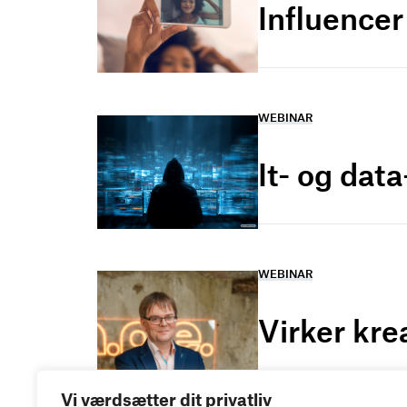
Influence
WEBINAR
It- og dat
WEBINAR
Virker kre
Vi værdsætter dit privatliv