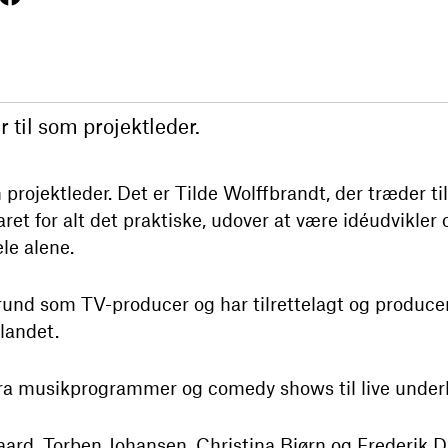
 til som projektleder.
ojektleder. Det er Tilde Wolffbrandt, der træder til,
ret for alt det praktiske, udover at være idéudvikler o
le alene.
und som TV-producer og har tilrettelagt og producer
landet.
fra musikprogrammer og comedy shows til live under
ard, Torben Johansen, Christina Bjørn og Frederik 