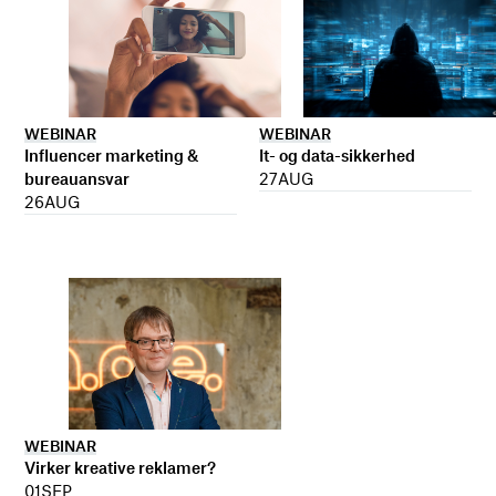
WEBINAR
WEBINAR
It- og data-sikkerhed
Influencer marketing &
27
AUG
bureauansvar
26
AUG
WEBINAR
Virker kreative reklamer?
01
SEP