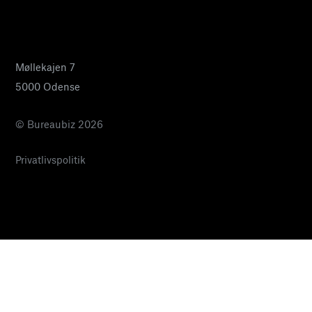
24 27 32 38
pia@bureaubiz.dk
Møllekajen 7
5000 Odense
© Bureaubiz 2026
Privatlivspolitik