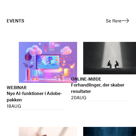
EVENTS
Se flere
ONLINE-MØDE
Forhandlinger, der skaber
WEBINAR
resultater
Nye AI-funktioner i Adobe-
20
AUG
pakken
18
AUG