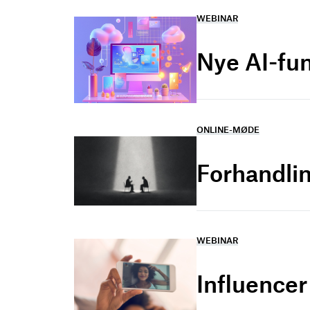
WEBINAR
Nye AI-fu
ONLINE-MØDE
Forhandlin
WEBINAR
Influence