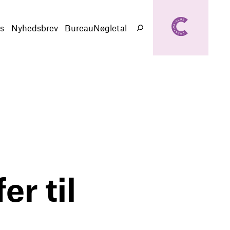
creativeclub.d
k
s
Nyhedsbrev
BureauNøgletal
Søg
r til