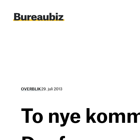
Spring
til
indhold
OVERBLIK
29. juli 2013
To nye kommu