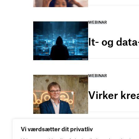
WEBINAR
It- og dat
WEBINAR
Virker kre
Vi værdsætter dit privatliv