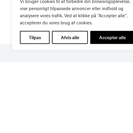
Vi bruger cookies til at forbedre din browsingoplevelse,
vise personligt tilpassede annoncer eller indhold og
analysere vores trafik. Ved at klikke på "Accepter alle",
accepterer du vores brug af cookies.
Tilpas
Afvis alle
Accepter alle
Få de seneste nyheder di
din indbakke