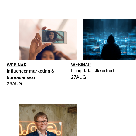
WEBINAR
WEBINAR
It- og data-sikkerhed
Influencer marketing &
27
AUG
bureauansvar
26
AUG