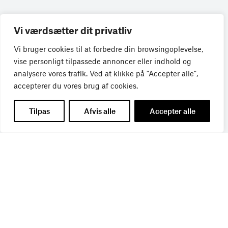
Vi værdsætter dit privatliv
Vi bruger cookies til at forbedre din browsingoplevelse,
vise personligt tilpassede annoncer eller indhold og
Få de seneste nyheder direkte i din
analysere vores trafik. Ved at klikke på "Accepter alle",
indbakke
accepterer du vores brug af cookies.
Tilpas
Afvis alle
Accepter alle
Tilmeld dig Bureaubiz’ brief om bureauer, reklame og
marketing, og få samtidig information om nye job, navne,
kurser, konferencer, cases med mere.
Navn
*
Titel
*