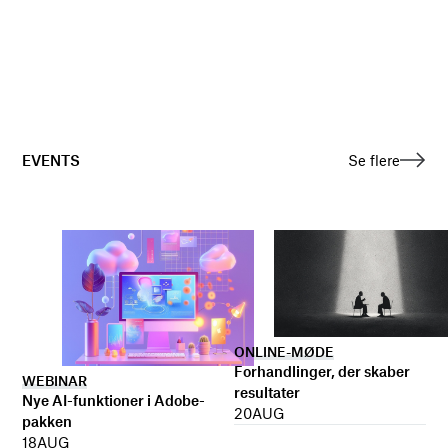
EVENTS
Se flere
ONLINE-MØDE
Forhandlinger, der skaber
WEBINAR
resultater
Nye AI-funktioner i Adobe-
20
AUG
pakken
18
AUG