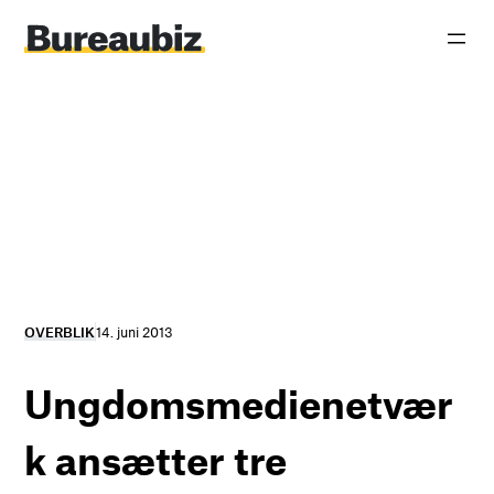
Spring
til
indhold
OVERBLIK
14. juni 2013
Ungdomsmedienetvær
k ansætter tre