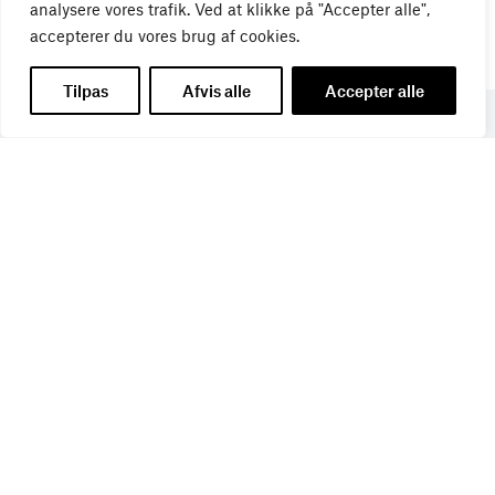
analysere vores trafik. Ved at klikke på "Accepter alle",
accepterer du vores brug af cookies.
Tilpas
Afvis alle
Accepter alle
Få de seneste nyheder direkte i din
indbakke
Tilmeld dig Bureaubiz’ brief om bureauer, reklame og