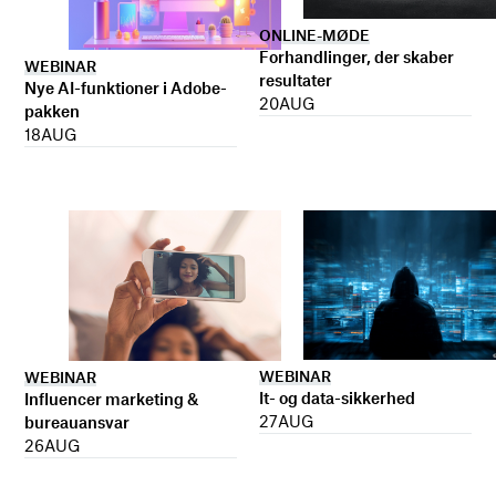
ONLINE-MØDE
Forhandlinger, der skaber
WEBINAR
resultater
Nye AI-funktioner i Adobe-
20
AUG
pakken
18
AUG
WEBINAR
WEBINAR
It- og data-sikkerhed
Influencer marketing &
27
AUG
bureauansvar
26
AUG