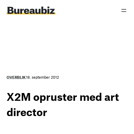
Spring
til
indhold
OVERBLIK
18. september 2012
X2M opruster med art
director