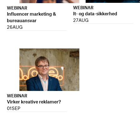
WEBINAR
WEBINAR
It- og data-sikkerhed
Influencer marketing &
27
AUG
bureauansvar
26
AUG
WEBINAR
Virker kreative reklamer?
01
SEP