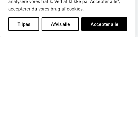
analysere vores trafik. Ved at klikke på "Accepter alle",
Tilmeld dig Bureaubiz’ brief om bureauer, reklame og
accepterer du vores brug af cookies.
marketing, og få samtidig information om nye job, navne,
kurser, konferencer, cases med mere.
Tilpas
Afvis alle
Accepter alle
Navn
*
Titel
*
E-mail
*