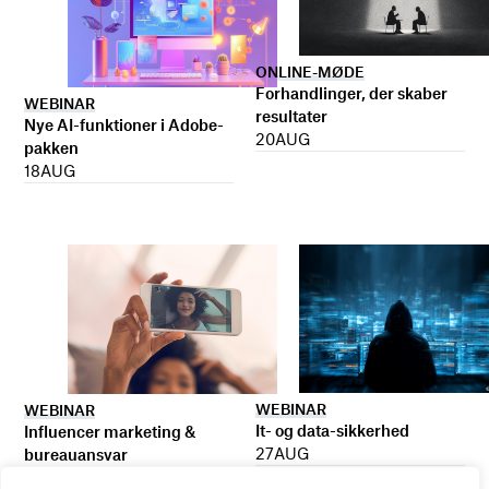
ONLINE-MØDE
Forhandlinger, der skaber
WEBINAR
resultater
Nye AI-funktioner i Adobe-
20
AUG
pakken
18
AUG
WEBINAR
WEBINAR
It- og data-sikkerhed
Influencer marketing &
27
AUG
bureauansvar
26
AUG