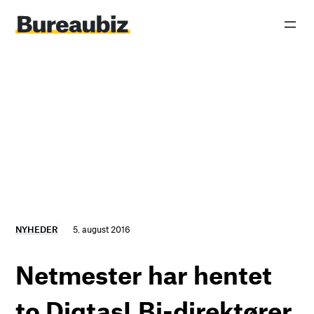
Spring
til
indhold
NYHEDER
5. august 2016
Netmester har hentet
to DigtasLBi-direktører