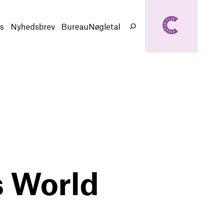
creativeclub.d
k
s
Nyhedsbrev
BureauNøgletal
Søg
s World