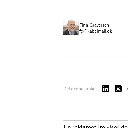
Finn Graversen
fg@kabelmail.dk
Del denne artikel
En reklamefilm viser de