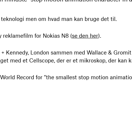
 teknologi men om hvad man kan bruge det til.
y reklamefilm for Nokias N8 (
se den her
).
en + Kennedy, London sammen med Wallace & Gromit
et med et Cellscope, der er et mikroskop, der kan kny
orld Record for “the smallest stop motion animation