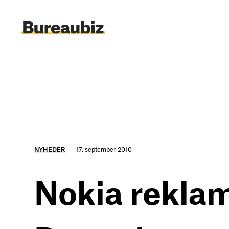
Spring
til
indhold
NYHEDER
17. september 2010
Nokia reklam