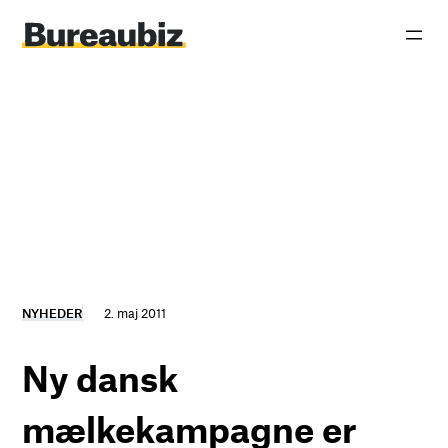
Spring
til
indhold
NYHEDER
2. maj 2011
Ny dansk
mælkekampagne er