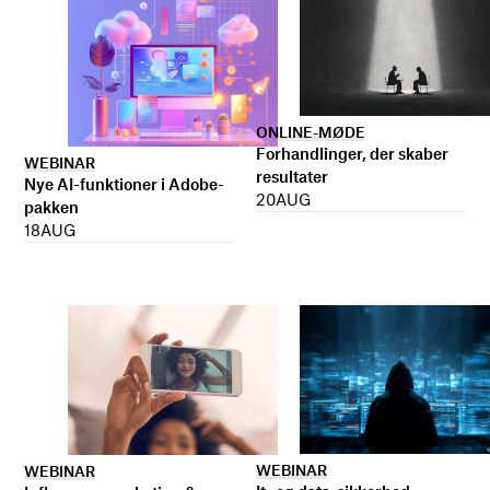
ONLINE-MØDE
Forhandlinger, der skaber
WEBINAR
resultater
Nye AI-funktioner i Adobe-
20
AUG
pakken
18
AUG
WEBINAR
WEBINAR