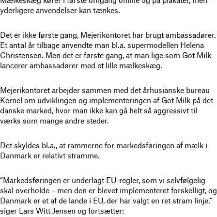
Mælkeskæg kører i første omgang online og på plakater, men
yderligere anvendelser kan tænkes.
Det er ikke første gang, Mejerikontoret har brugt ambassadører.
Et antal år tilbage anvendte man bl.a. supermodellen Helena
Christensen. Men det er første gang, at man lige som Got Milk
lancerer ambassadører med et lille mælkeskæg.
Mejerikontoret arbejder sammen med det århusianske bureau
Kernel om udviklingen og implementeringen af Got Milk på det
danske marked, hvor man ikke kan gå helt så aggressivt til
værks som mange andre steder.
Det skyldes bl.a., at rammerne for markedsføringen af mælk i
Danmark er relativt stramme.
“Markedsføringen er underlagt EU-regler, som vi selvfølgelig
skal overholde – men den er blevet implementeret forskelligt, og
Danmark er et af de lande i EU, der har valgt en ret stram linje,”
siger Lars Witt Jensen og fortsætter: