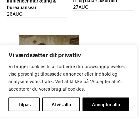
It- og data-sikkerhed
Influencer marketing &
27
AUG
bureauansvar
26
AUG
Vi værdsætter dit privatliv
Vi bruger cookies til at forbedre din browsingoplevelse,
vise personligt tilpassede annoncer eller indhold og
analysere vores trafik. Ved at klikke på "Accepter alle",
WEBINAR
Virker kreative reklamer?
accepterer du vores brug af cookies.
01
SEP
Tilpas
Afvis alle
Accepter alle