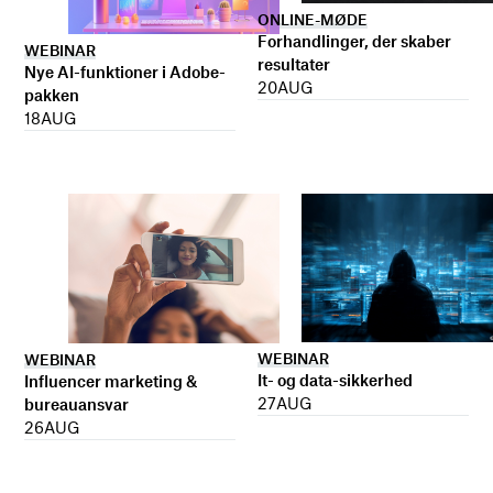
ONLINE-MØDE
Forhandlinger, der skaber
WEBINAR
resultater
Nye AI-funktioner i Adobe-
20
AUG
pakken
18
AUG
WEBINAR
WEBINAR
It- og data-sikkerhed
Influencer marketing &
27
AUG
bureauansvar
26
AUG