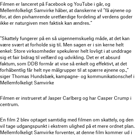
Filmen er lanceret på Facebook og YouTube i går, og
Mellemfolkeligt Samvirke håber, at danskerne vil ”få øjnene op
for, at den pivhamrende uretfærdige fordeling af verdens goder
ikke er naturgiven men faktisk kan ændres.”
”Skattely fungerer på en så uigennemskuelig måde, at det kan
være svært at forholde sig til. Men sagen er i sin kerne helt
enkel: Store virksomheder spekulerer helt lovligt i at unddrage
sig et fair bidrag til velfærd og udvikling. Det er et absurd
faktum, som DDB formår at vise så enkelt og effektivt, at det
forhåbentlig får helt nye målgrupper til at spærre øjnene op.,”
siger Thomas Hundsbæk, kampagne- og kommunikationschef i
Mellemfolkeligt Samvirke
Filmen er instrueret af Jasper Carlberg og har Casper Crump i
centrum.
En film 2 blev optaget samtidig med filmen om skattely, og den
vil tage udgangspunkt i ekstrem ulighed på et mere ordnet plan.
Mellemfolkeligt Samvirke forventer, at denne film kommer ud i