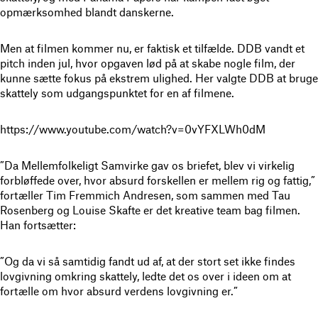
opmærksomhed blandt danskerne.
Men at filmen kommer nu, er faktisk et tilfælde. DDB vandt et
pitch inden jul, hvor opgaven lød på at skabe nogle film, der
kunne sætte fokus på ekstrem ulighed. Her valgte DDB at bruge
skattely som udgangspunktet for en af filmene.
https://www.youtube.com/watch?v=0vYFXLWh0dM
”Da Mellemfolkeligt Samvirke gav os briefet, blev vi virkelig
forbløffede over, hvor absurd forskellen er mellem rig og fattig,”
fortæller Tim Fremmich Andresen, som sammen med Tau
Rosenberg og Louise Skafte er det kreative team bag filmen.
Han fortsætter:
”Og da vi så samtidig fandt ud af, at der stort set ikke findes
lovgivning omkring skattely, ledte det os over i ideen om at
fortælle om hvor absurd verdens lovgivning er.”