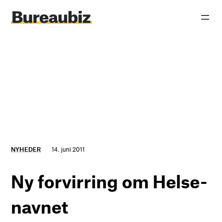
Spring
til
indhold
NYHEDER
14. juni 2011
Ny forvirring om Helse-
navnet