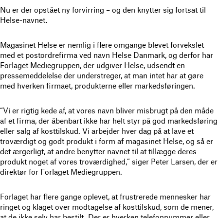
Nu er der opstået ny forvirring – og den knytter sig fortsat til
Helse-navnet.
Magasinet Helse er nemlig i flere omgange blevet forvekslet
med et postordrefirma ved navn Helse Danmark, og derfor har
Forlaget Mediegruppen, der udgiver Helse, udsendt en
pressemeddelelse der understreger, at man intet har at gøre
med hverken firmaet, produkterne eller markedsføringen.
“Vi er rigtig kede af, at vores navn bliver misbrugt på den måde
af et firma, der åbenbart ikke har helt styr på god markedsføring
eller salg af kosttilskud. Vi arbejder hver dag på at lave et
troværdigt og godt produkt i form af magasinet Helse, og så er
det ærgerligt, at andre benytter navnet til at tillægge deres
produkt noget af vores troværdighed,” siger Peter Larsen, der er
direktør for Forlaget Mediegruppen.
Forlaget har flere gange oplevet, at frustrerede mennesker har
ringet og klaget over modtagelse af kosttilskud, som de mener,
at de ikke selv har bestilt. Der er hverken telefonnummer eller