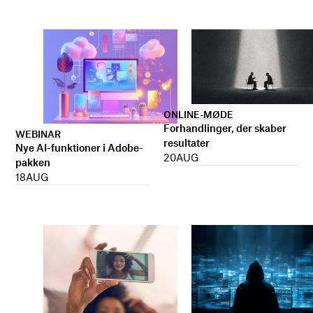
ONLINE-MØDE
Forhandlinger, der skaber
WEBINAR
resultater
Nye AI-funktioner i Adobe-
20
AUG
pakken
18
AUG