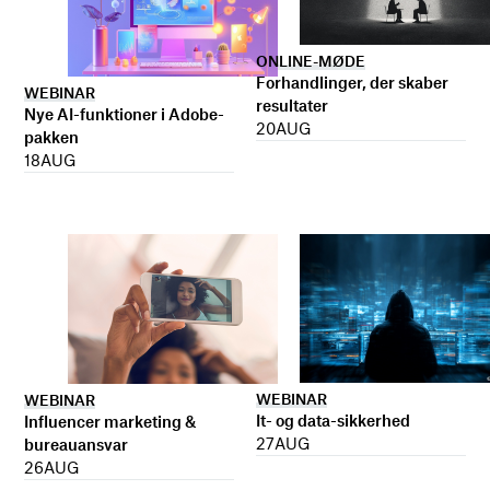
ONLINE-MØDE
Forhandlinger, der skaber
WEBINAR
resultater
Nye AI-funktioner i Adobe-
20
AUG
pakken
18
AUG
WEBINAR
WEBINAR
It- og data-sikkerhed
Influencer marketing &
27
AUG
bureauansvar
26
AUG