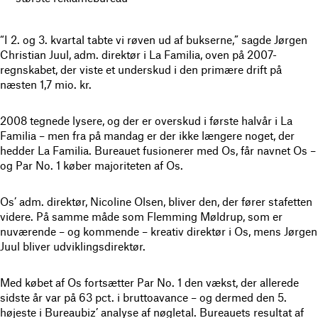
“I 2. og 3. kvartal tabte vi røven ud af bukserne,” sagde Jørgen
Christian Juul, adm. direktør i La Familia, oven på 2007-
regnskabet, der viste et underskud i den primære drift på
næsten 1,7 mio. kr.
2008 tegnede lysere, og der er overskud i første halvår i La
Familia – men fra på mandag er der ikke længere noget, der
hedder La Familia. Bureauet fusionerer med Os, får navnet Os –
og Par No. 1 køber majoriteten af Os.
Os’ adm. direktør, Nicoline Olsen, bliver den, der fører stafetten
videre. På samme måde som Flemming Møldrup, som er
nuværende – og kommende – kreativ direktør i Os, mens Jørgen
Juul bliver udviklingsdirektør.
Med købet af Os fortsætter Par No. 1 den vækst, der allerede
sidste år var på 63 pct. i bruttoavance – og dermed den 5.
højeste i Bureaubiz’ analyse af nøgletal. Bureauets resultat af