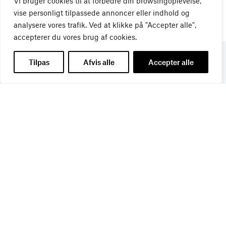
Vi bruger cookies til at forbedre din browsingoplevelse,
vise personligt tilpassede annoncer eller indhold og
analysere vores trafik. Ved at klikke på "Accepter alle",
accepterer du vores brug af cookies.
Tilpas
Afvis alle
Accepter alle
Få de seneste nyheder direkte i din
indbakke
Tilmeld dig Bureaubiz’ brief om bureauer, reklame og
marketing, og få samtidig information om nye job, navne,