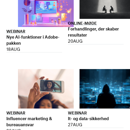
ONLINE-MØDE
Forhandlinger, der skaber
WEBINAR
resultater
Nye AI-funktioner i Adobe-
20
AUG
pakken
18
AUG
WEBINAR
WEBINAR
It- og data-sikkerhed
Influencer marketing &
27
AUG
bureauansvar