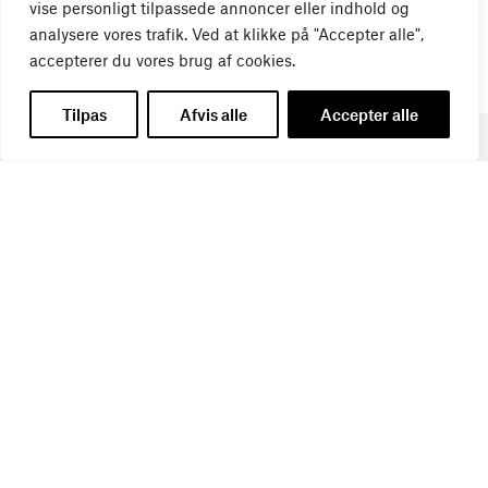
vise personligt tilpassede annoncer eller indhold og
analysere vores trafik. Ved at klikke på "Accepter alle",
accepterer du vores brug af cookies.
Tilpas
Afvis alle
Accepter alle
Få de seneste nyheder direkte i din
indbakke
Tilmeld dig Bureaubiz’ brief om bureauer, reklame og