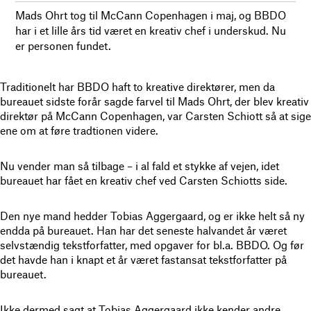
Mads Ohrt tog til McCann Copenhagen i maj, og BBDO
har i et lille års tid været en kreativ chef i underskud. Nu
er personen fundet.
Traditionelt har BBDO haft to kreative direktører, men da
bureauet sidste forår sagde farvel til Mads Ohrt, der blev kreativ
direktør på McCann Copenhagen, var Carsten Schiott så at sige
ene om at føre tradtionen videre.
Nu vender man så tilbage – i al fald et stykke af vejen, idet
bureauet har fået en kreativ chef ved Carsten Schiotts side.
Den nye mand hedder Tobias Aggergaard, og er ikke helt så ny
endda på bureauet. Han har det seneste halvandet år været
selvstændig tekstforfatter, med opgaver for bl.a. BBDO. Og før
det havde han i knapt et år været fastansat tekstforfatter på
bureauet.
Ikke dermed sagt at Tobias Aggergaard ikke kender andre