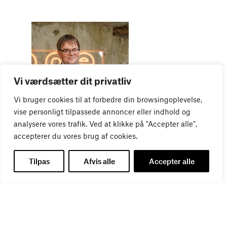
Vi værdsætter dit privatliv
WEBINAR
Vi bruger cookies til at forbedre din browsingoplevelse,
Virker kreative reklamer?
vise personligt tilpassede annoncer eller indhold og
01
SEP
analysere vores trafik. Ved at klikke på "Accepter alle",
accepterer du vores brug af cookies.
Tilpas
Afvis alle
Accepter alle