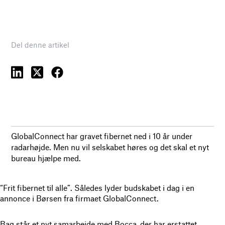
Del denne artikel
GlobalConnect har gravet fibernet ned i 10 år under
radarhøjde. Men nu vil selskabet høres og det skal et nyt
bureau hjælpe med.
“Frit fibernet til alle”. Således lyder budskabet i dag i en
annonce i Børsen fra firmaet GlobalConnect.
Bag står et nyt samarbejde med Bocca, der har erstattet