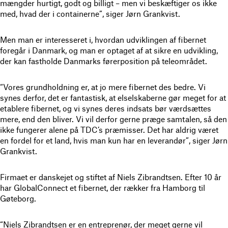
mængder hurtigt, godt og billigt – men vi beskæftiger os ikke
med, hvad der i containerne”, siger Jørn Grankvist.
Men man er interesseret i, hvordan udviklingen af fibernet
foregår i Danmark, og man er optaget af at sikre en udvikling,
der kan fastholde Danmarks førerposition på teleområdet.
“Vores grundholdning er, at jo mere fibernet des bedre. Vi
synes derfor, det er fantastisk, at elselskaberne gør meget for at
etablere fibernet, og vi synes deres indsats bør værdsættes
mere, end den bliver. Vi vil derfor gerne præge samtalen, så den
ikke fungerer alene på TDC’s præmisser. Det har aldrig været
en fordel for et land, hvis man kun har en leverandør”, siger Jørn
Grankvist.
Firmaet er danskejet og stiftet af Niels Zibrandtsen. Efter 10 år
har GlobalConnect et fibernet, der rækker fra Hamborg til
Gøteborg.
“Niels Zibrandtsen er en entreprenør, der meget gerne vil