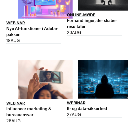
ONLINE-MØDE
Forhandlinger, der skaber
WEBINAR
resultater
Nye AI-funktioner i Adobe-
20
AUG
pakken
18
AUG
WEBINAR
WEBINAR
It- og data-sikkerhed
Influencer marketing &
27
AUG
bureauansvar
26
AUG