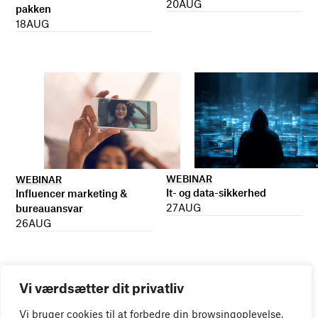
20
AUG
pakken
18
AUG
WEBINAR
WEBINAR
It- og data-sikkerhed
Influencer marketing &
27
AUG
bureauansvar
26
AUG
Vi værdsætter dit privatliv
Vi bruger cookies til at forbedre din browsingoplevelse,