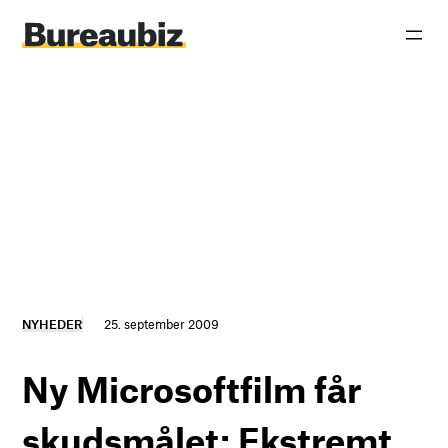
Spring
til
indhold
NYHEDER
25. september 2009
Ny Microsoftfilm får
skudsmålet: Ekstremt