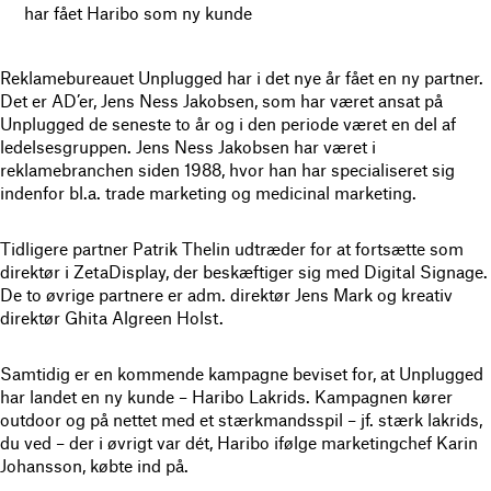
har fået Haribo som ny kunde
Reklamebureauet Unplugged har i det nye år fået en ny partner.
Det er AD’er, Jens Ness Jakobsen, som har været ansat på
Unplugged de seneste to år og i den periode været en del af
ledelsesgruppen. Jens Ness Jakobsen har været i
reklamebranchen siden 1988, hvor han har specialiseret sig
indenfor bl.a. trade marketing og medicinal marketing.
Tidligere partner Patrik Thelin udtræder for at fortsætte som
direktør i ZetaDisplay, der beskæftiger sig med Digital Signage.
De to øvrige partnere er adm. direktør Jens Mark og kreativ
direktør Ghita Algreen Holst.
Samtidig er en kommende kampagne beviset for, at Unplugged
har landet en ny kunde – Haribo Lakrids. Kampagnen kører
outdoor og på nettet med et stærkmandsspil – jf. stærk lakrids,
du ved – der i øvrigt var dét, Haribo ifølge marketingchef Karin
Johansson, købte ind på.