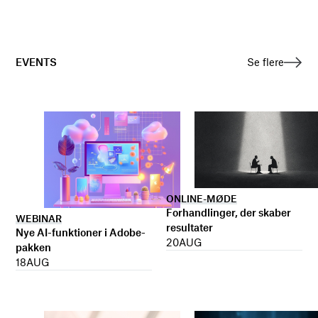
EVENTS
Se flere
ONLINE-MØDE
Forhandlinger, der skaber
WEBINAR
resultater
Nye AI-funktioner i Adobe-
20
AUG
pakken
18
AUG