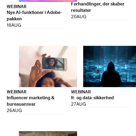
Forhandlinger, der skaber
WEBINAR
resultater
Nye AI-funktioner i Adobe-
20
AUG
pakken
18
AUG
WEBINAR
WEBINAR
It- og data-sikkerhed
Influencer marketing &
27
AUG
bureauansvar
26
AUG