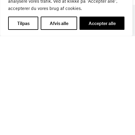
analysere vores trafik. Ved at klikke på "Accepter alle",
accepterer du vores brug af cookies.
Tilpas
Afvis alle
Accepter alle
Få de seneste nyheder direkte i din
indbakke
Tilmeld dig Bureaubiz’ brief om bureauer, reklame og
marketing, og få samtidig information om nye job, navne,
kurser, konferencer, cases med mere.