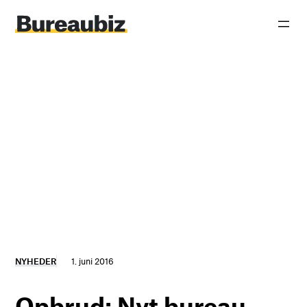
Spring
til
indhold
NYHEDER
1. juni 2016
Opbrud: Nyt bureau