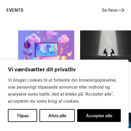
EVENTS
Se flere
ONLINE-MØDE
Vi værdsætter dit privatliv
Forhandlinger, der skaber
WEBINAR
resultater
Vi bruger cookies til at forbedre din browsingoplevelse,
Nye AI-funktioner i Adobe-
20
AUG
pakken
vise personligt tilpassede annoncer eller indhold og
18
AUG
analysere vores trafik. Ved at klikke på "Accepter alle",
accepterer du vores brug af cookies.
Tilpas
Afvis alle
Accepter alle