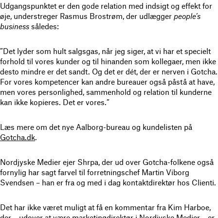
Udgangspunktet er den gode relation med indsigt og effekt for
øje, understreger Rasmus Brostrøm, der udlægger
people’s
business
således:
”Det lyder som hult salgsgas, når jeg siger, at vi har et specielt
forhold til vores kunder og til hinanden som kollegaer, men ikke
desto mindre er det sandt. Og det er dét, der er nerven i Gotcha.
For vores kompetencer kan andre bureauer også påstå at have,
men vores personlighed, sammenhold og relation til kunderne
kan ikke kopieres. Det er vores.”
Læs mere om det nye Aalborg-bureau og kundelisten på
Gotcha.dk
.
Nordjyske Medier ejer Shrpa, der ud over Gotcha-folkene også
fornylig har sagt farvel til forretningschef Martin Viborg
Svendsen – han er fra og med i dag kontaktdirektør hos Clienti.
Det har ikke været muligt at få en kommentar fra Kim Harboe,
der – udover at være marketingdirektør i Nordjyske Medier – er