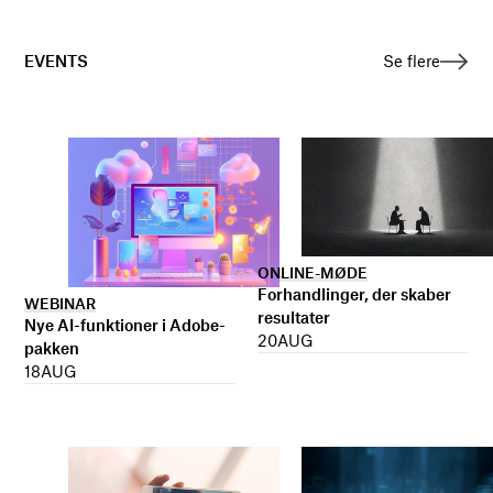
EVENTS
Se flere
ONLINE-MØDE
Forhandlinger, der skaber
WEBINAR
resultater
Nye AI-funktioner i Adobe-
20
AUG
pakken
18
AUG