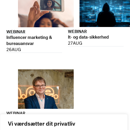
WEBINAR
WEBINAR
It- og data-sikkerhed
Influencer marketing &
27
AUG
bureauansvar
26
AUG
WEBINAR
Virker kreative reklamer?
Vi værdsætter dit privatliv
01
SEP