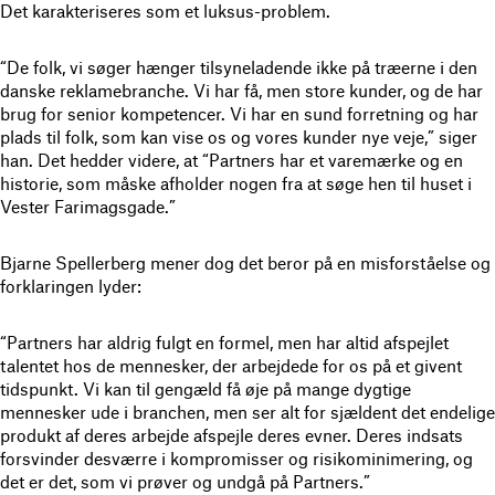
Det karakteriseres som et luksus-problem.
“De folk, vi søger hænger tilsyneladende ikke på træerne i den
danske reklamebranche. Vi har få, men store kunder, og de har
brug for senior kompetencer. Vi har en sund forretning og har
plads til folk, som kan vise os og vores kunder nye veje,” siger
han. Det hedder videre, at “Partners har et varemærke og en
historie, som måske afholder nogen fra at søge hen til huset i
Vester Farimagsgade.”
Bjarne Spellerberg mener dog det beror på en misforståelse og
forklaringen lyder:
“Partners har aldrig fulgt en formel, men har altid afspejlet
talentet hos de mennesker, der arbejdede for os på et givent
tidspunkt. Vi kan til gengæld få øje på mange dygtige
mennesker ude i branchen, men ser alt for sjældent det endelige
produkt af deres arbejde afspejle deres evner. Deres indsats
forsvinder desværre i kompromisser og risikominimering, og
det er det, som vi prøver og undgå på Partners.”