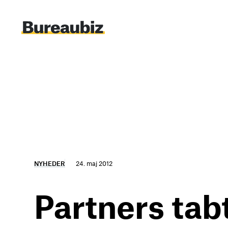
Spring
til
indhold
NYHEDER
24. maj 2012
Partners tab