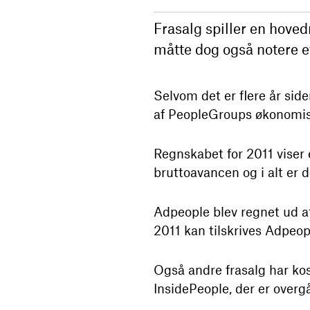
Frasalg spiller en hove
måtte dog også notere 
Selvom det er flere år side
af PeopleGroups økonomis
Regnskabet for 2011 viser e
bruttoavancen og i alt er d
Adpeople blev regnet ud af 
2011 kan tilskrives Adpeop
Også andre frasalg har kos
InsidePeople, der er overgå