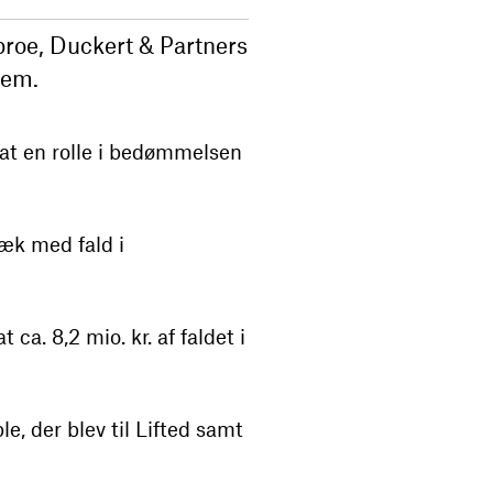
broe, Duckert & Partners
rem.
tsat en rolle i bedømmelsen
ræk med fald i
a. 8,2 mio. kr. af faldet i
e, der blev til Lifted samt