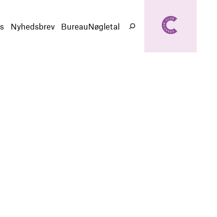
creativeclub.d
k
s
Nyhedsbrev
BureauNøgletal
Søg