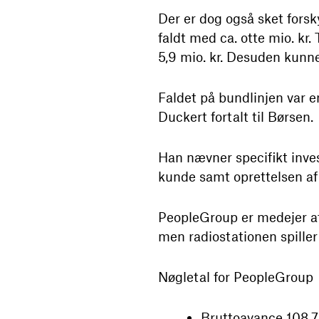
Der er dog også sket forsk
faldt med ca. otte mio. kr
5,9 mio. kr. Desuden kunn
Faldet på bundlinjen var e
Duckert fortalt til Børsen.
Han nævner specifikt inves
kunde samt oprettelsen af 
PeopleGroup er medejer af 
men radiostationen spiller
Nøgletal for PeopleGroup
Bruttoavance 108,7 m