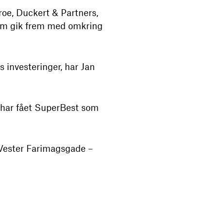
roe, Duckert & Partners,
 som gik frem med omkring
 investeringer, har Jan
r har fået SuperBest som
å Vester Farimagsgade –