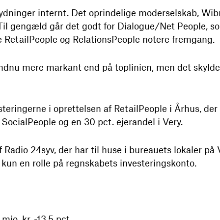
ydninger internt. Det oprindelige moderselskab, Wib
. Til gengæld går det godt for Dialogue/Net People,
e RetailPeople og RelationsPeople notere fremgang.
ndnu mere markant end på toplinien, men det skyldes
teringerne i oprettelsen af RetailPeople i Århus, de
SocialPeople og en 30 pct. ejerandel i Very.
Radio 24syv, der har til huse i bureauets lokaler p
 kun en rolle på regnskabets investeringskonto.
io. kr. -13,5 pct.