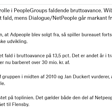
drolle i PeopleGroups faldende bruttoavance. Wi
et fald, mens Dialogue/NetPeople går markant f
n, at Adpeople blev solgt fra, så spiller bureauet for
ke udvikling.
t fald i bruttoavance på 13,5 pct. Det er andet år i t
er nu barberet over 30 mio. kr. af.
gruppen i midten af 2010 og Jan Duckert vurderer, at c
le.
tet på toplinien. Det gælder både den del af Netpeopl
et til Flensby.