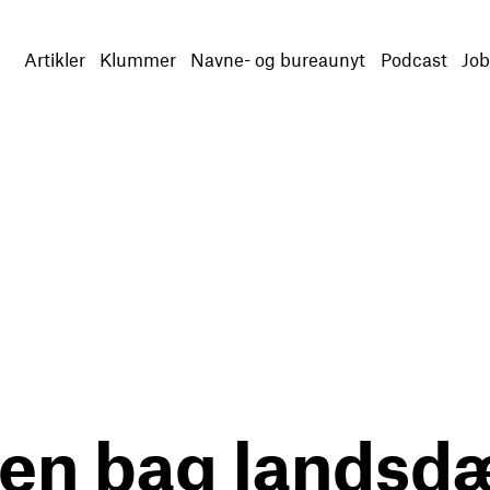
Artikler
Klummer
Navne- og bureaunyt
Podcast
Job
sen bag lands