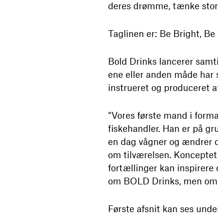
deres drømme, tænke stort,
Taglinen er: Be Bright, B
Bold Drinks lancerer samt
ene eller anden måde har s
instrueret og produceret a
“Vores første mand i format
fiskehandler. Han er på gr
en dag vågner og ændrer dr
om tilværelsen. Konceptet
fortællinger kan inspirere
om BOLD Drinks, men om fo
Første afsnit kan ses unde