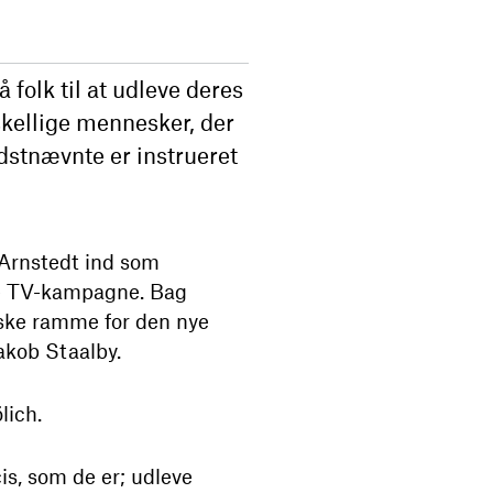
folk til at udleve deres
kellige mennesker, der
idstnævnte er instrueret
 Arnstedt ind som
de TV-kampagne. Bag
iske ramme for den nye
akob Staalby.
lich.
s, som de er; udleve