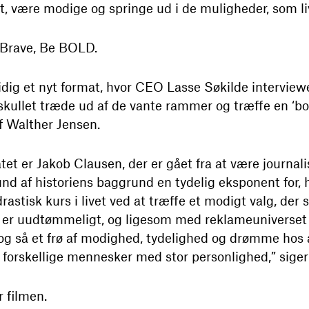
 være modige og springe ud i de muligheder, som liv
e Brave, Be BOLD.
idig et nyt format, hvor CEO Lasse Søkilde intervie
kullet træde ud af de vante rammer og træffe en ‘bo
f Walther Jensen.
et er Jakob Clausen, der er gået fra at være journalis
und af historiens baggrund en tydelig eksponent for,
astisk kurs i livet ved at træffe et modigt valg, der
 er uudtømmeligt, og ligesom med reklameuniverset 
 og så et frø af modighed, tydelighed og drømme hos 
rskellige mennesker med stor personlighed,” siger
r filmen.