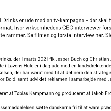
 Drinks er ude med en tv-kampagne – der skal få 
ormat, hvor virksomhedens CEO interviewer fors
nte rammer. Se filmen og første interview her. S
rinks, der i marts 2021 fik Jesper Buch og Christian
de i Løvens Hule,er i dag ude med en landsdækken
lsen, der har været med til at definere den strateg
r Bold, samt udviklet reklamen i samarbejde med J
ret af Tobias Kampmann og produceret af Jakob Frö
ssemeddelelsen sætte danskerne fri til at være præci