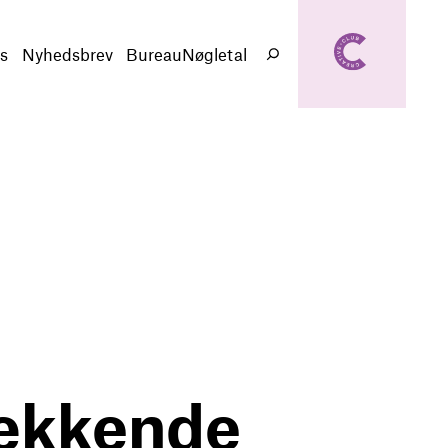
creativeclub.d
k
s
Nyhedsbrev
BureauNøgletal
Søg
dækkende