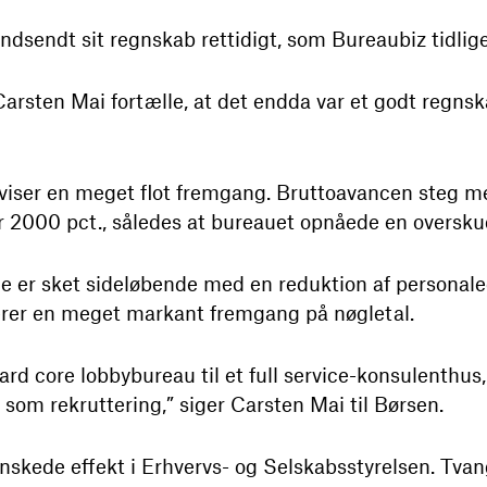
ndsendt sit regnskab rettidigt, som Bureaubiz tidlig
arsten Mai fortælle, at det endda var et godt regnsk
viser en meget flot fremgang. Bruttoavancen steg me
r 2000 pct., således at bureauet opnåede en oversku
 er sket sideløbende med en reduktion af personale
erer en meget markant fremgang på nøgletal.
hard core lobbybureau til et full service-konsulenthus
om rekruttering,” siger Carsten Mai til Børsen.
nskede effekt i Erhvervs- og Selskabsstyrelsen. Tva