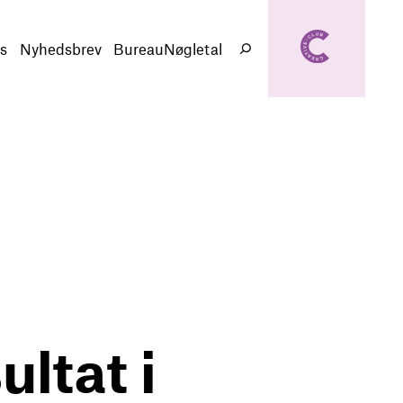
creativeclub.d
k
s
Nyhedsbrev
BureauNøgletal
Søg
ltat i