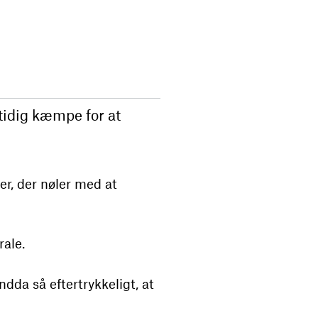
idig kæmpe for at
r, der nøler med at
rale.
dda så eftertrykkeligt, at