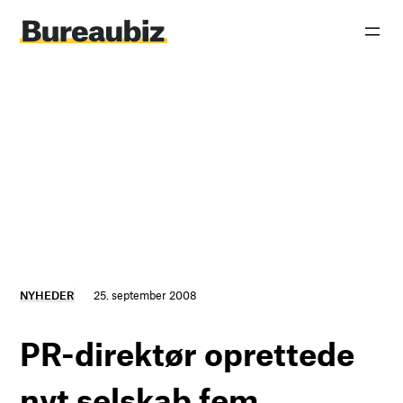
Spring
til
indhold
NYHEDER
25. september 2008
PR-direktør oprettede
nyt selskab fem