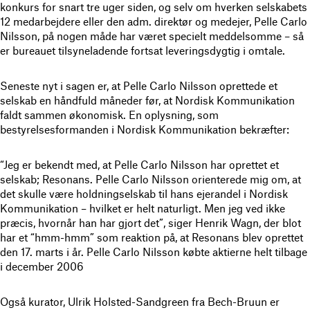
konkurs for snart tre uger siden, og selv om hverken selskabets
12 medarbejdere eller den adm. direktør og medejer, Pelle Carlo
Nilsson, på nogen måde har været specielt meddelsomme – så
er bureauet tilsyneladende fortsat leveringsdygtig i omtale.
Seneste nyt i sagen er, at Pelle Carlo Nilsson oprettede et
selskab en håndfuld måneder før, at Nordisk Kommunikation
faldt sammen økonomisk. En oplysning, som
bestyrelsesformanden i Nordisk Kommunikation bekræfter:
“Jeg er bekendt med, at Pelle Carlo Nilsson har oprettet et
selskab; Resonans. Pelle Carlo Nilsson orienterede mig om, at
det skulle være holdningselskab til hans ejerandel i Nordisk
Kommunikation – hvilket er helt naturligt. Men jeg ved ikke
præcis, hvornår han har gjort det”, siger Henrik Wagn, der blot
har et “hmm-hmm” som reaktion på, at Resonans blev oprettet
den 17. marts i år. Pelle Carlo Nilsson købte aktierne helt tilbage
i december 2006
Også kurator, Ulrik Holsted-Sandgreen fra Bech-Bruun er