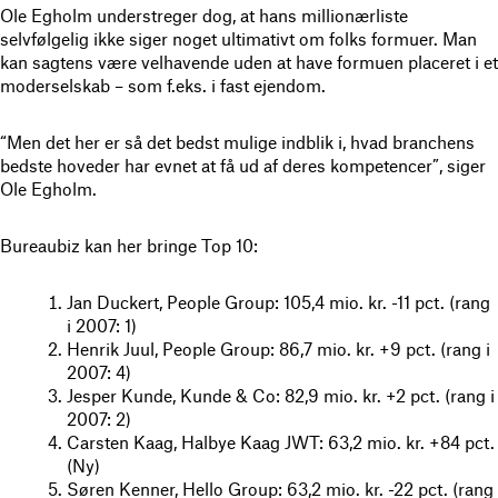
Ole Egholm understreger dog, at hans millionærliste
selvfølgelig ikke siger noget ultimativt om folks formuer. Man
kan sagtens være velhavende uden at have formuen placeret i et
moderselskab – som f.eks. i fast ejendom.
“Men det her er så det bedst mulige indblik i, hvad branchens
bedste hoveder har evnet at få ud af deres kompetencer”, siger
Ole Egholm.
Bureaubiz kan her bringe Top 10:
Jan Duckert, People Group: 105,4 mio. kr. -11 pct. (rang
i 2007: 1)
Henrik Juul, People Group: 86,7 mio. kr. +9 pct. (rang i
2007: 4)
Jesper Kunde, Kunde & Co: 82,9 mio. kr. +2 pct. (rang i
2007: 2)
Carsten Kaag, Halbye Kaag JWT: 63,2 mio. kr. +84 pct.
(Ny)
Søren Kenner, Hello Group: 63,2 mio. kr. -22 pct. (rang