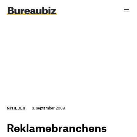
Spring
til
indhold
NYHEDER
3. september 2009
Reklamebranchens