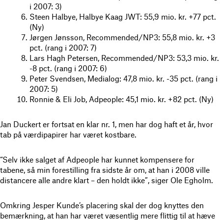
i 2007: 3)
Steen Halbye, Halbye Kaag JWT: 55,9 mio. kr. +77 pct.
(Ny)
Jørgen Jønsson, Recommended/NP3: 55,8 mio. kr. +3
pct. (rang i 2007: 7)
Lars Hagh Petersen, Recommended/NP3: 53,3 mio. kr.
-8 pct. (rang i 2007: 6)
Peter Svendsen, Medialog: 47,8 mio. kr. -35 pct. (rang i
2007: 5)
Ronnie & Eli Job, Adpeople: 45,1 mio. kr. +82 pct. (Ny)
Jan Duckert er fortsat en klar nr. 1, men har dog haft et år, hvor
tab på værdipapirer har været kostbare.
“Selv ikke salget af Adpeople har kunnet kompensere for
tabene, så min forestilling fra sidste år om, at han i 2008 ville
distancere alle andre klart – den holdt ikke”, siger Ole Egholm.
Omkring Jesper Kunde’s placering skal der dog knyttes den
bemærkning, at han har været væsentlig mere flittig til at hæve