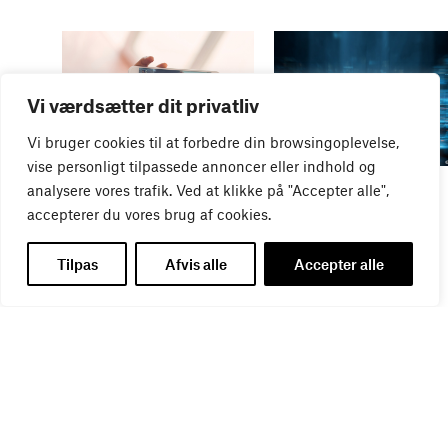
Vi værdsætter dit privatliv
Vi bruger cookies til at forbedre din browsingoplevelse,
vise personligt tilpassede annoncer eller indhold og
WEBINAR
WEBINAR
analysere vores trafik. Ved at klikke på "Accepter alle",
It- og data-sikkerhed
Influencer marketing &
accepterer du vores brug af cookies.
27
AUG
bureauansvar
26
AUG
Tilpas
Afvis alle
Accepter alle