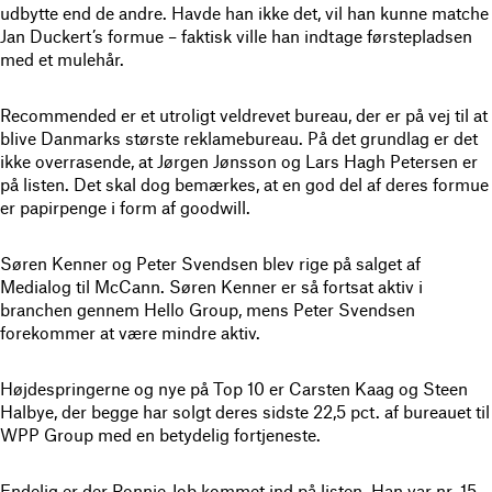
udbytte end de andre. Havde han ikke det, vil han kunne matche
Jan Duckert’s formue – faktisk ville han indtage førstepladsen
med et mulehår.
Recommended er et utroligt veldrevet bureau, der er på vej til at
blive Danmarks største reklamebureau. På det grundlag er det
ikke overrasende, at Jørgen Jønsson og Lars Hagh Petersen er
på listen. Det skal dog bemærkes, at en god del af deres formue
er papirpenge i form af goodwill.
Søren Kenner og Peter Svendsen blev rige på salget af
Medialog til McCann. Søren Kenner er så fortsat aktiv i
branchen gennem Hello Group, mens Peter Svendsen
forekommer at være mindre aktiv.
Højdespringerne og nye på Top 10 er Carsten Kaag og Steen
Halbye, der begge har solgt deres sidste 22,5 pct. af bureauet til
WPP Group med en betydelig fortjeneste.
Endelig er der Ronnie Job kommet ind på listen. Han var nr. 15