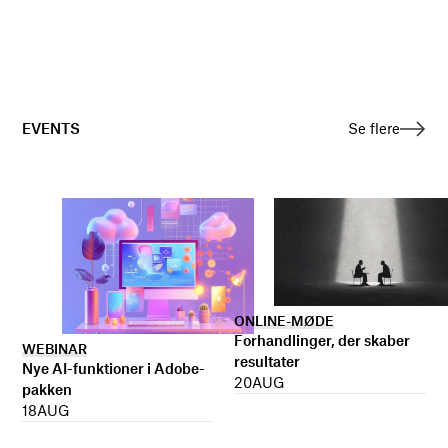
EVENTS
Se flere
ONLINE-MØDE
Forhandlinger, der skaber
WEBINAR
resultater
Nye AI-funktioner i Adobe-
20
AUG
pakken
18
AUG