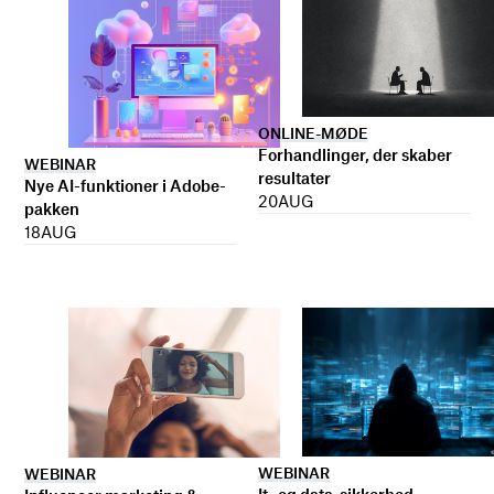
ONLINE-MØDE
Forhandlinger, der skaber
WEBINAR
resultater
Nye AI-funktioner i Adobe-
20
AUG
pakken
18
AUG
WEBINAR
WEBINAR