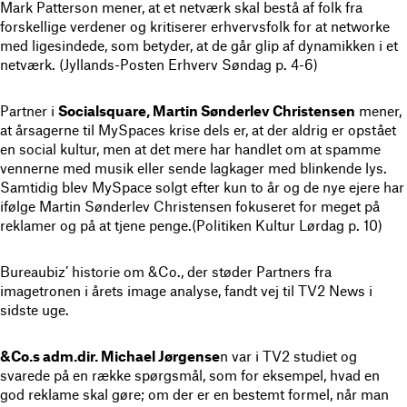
Mark Patterson mener, at et netværk skal bestå af folk fra
forskellige verdener og kritiserer erhvervsfolk for at networke
med ligesindede, som betyder, at de går glip af dynamikken i et
netværk. (Jyllands-Posten Erhverv Søndag p. 4-6)
Partner i
Socialsquare, Martin Sønderlev Christensen
mener,
at årsagerne til MySpaces krise dels er, at der aldrig er opstået
en social kultur, men at det mere har handlet om at spamme
vennerne med musik eller sende lagkager med blinkende lys.
Samtidig blev MySpace solgt efter kun to år og de nye ejere har
ifølge Martin Sønderlev Christensen fokuseret for meget på
reklamer og på at tjene penge.(Politiken Kultur Lørdag p. 10)
Bureaubiz’ historie om &Co., der støder Partners fra
imagetronen i årets image analyse, fandt vej til TV2 News i
sidste uge.
&Co.s adm.dir. Michael Jørgense
n var i TV2 studiet og
svarede på en række spørgsmål, som for eksempel, hvad en
god reklame skal gøre; om der er en bestemt formel, når man