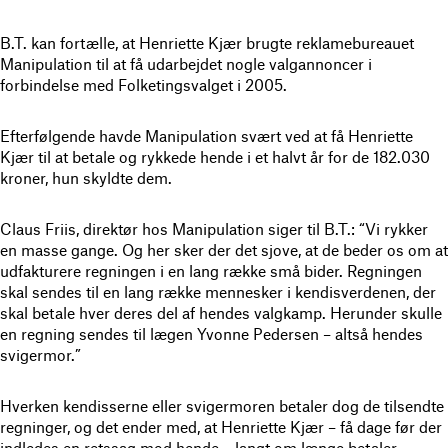
B.T. kan fortælle, at Henriette Kjær brugte reklamebureauet
Manipulation til at få udarbejdet nogle valgannoncer i
forbindelse med Folketingsvalget i 2005.
Efterfølgende havde Manipulation svært ved at få Henriette
Kjær til at betale og rykkede hende i et halvt år for de 182.030
kroner, hun skyldte dem.
Claus Friis, direktør hos Manipulation siger til B.T.: “Vi rykker
en masse gange. Og her sker der det sjove, at de beder os om at
udfakturere regningen i en lang række små bider. Regningen
skal sendes til en lang række mennesker i kendisverdenen, der
skal betale hver deres del af hendes valgkamp. Herunder skulle
en regning sendes til lægen Yvonne Pedersen – altså hendes
svigermor.”
Hverken kendisserne eller svigermoren betaler dog de tilsendte
regninger, og det ender med, at Henriette Kjær – få dage før der