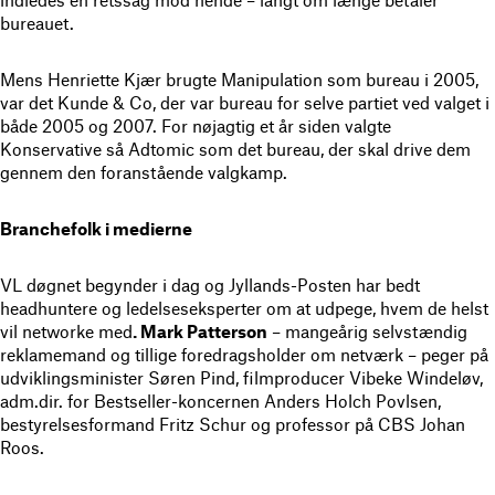
indledes en retssag mod hende – langt om længe betaler
bureauet.
Mens Henriette Kjær brugte Manipulation som bureau i 2005,
var det Kunde & Co, der var bureau for selve partiet ved valget i
både 2005 og 2007. For nøjagtig et år siden valgte
Konservative så Adtomic som det bureau, der skal drive dem
gennem den foranstående valgkamp.
Branchefolk i medierne
VL døgnet begynder i dag og Jyllands-Posten har bedt
headhuntere og ledelseseksperter om at udpege, hvem de helst
vil networke med
. Mark Patterson
– mangeårig selvstændig
reklamemand og tillige foredragsholder om netværk – peger på
udviklingsminister Søren Pind, filmproducer Vibeke Windeløv,
adm.dir. for Bestseller-koncernen Anders Holch Povlsen,
bestyrelsesformand Fritz Schur og professor på CBS Johan
Roos.