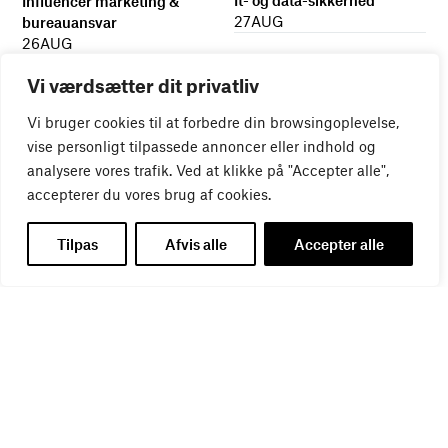
It- og data-sikkerhed
Influencer marketing &
27
AUG
bureauansvar
26
AUG
Vi værdsætter dit privatliv
Vi bruger cookies til at forbedre din browsingoplevelse,
vise personligt tilpassede annoncer eller indhold og
analysere vores trafik. Ved at klikke på "Accepter alle",
accepterer du vores brug af cookies.
Tilpas
Afvis alle
Accepter alle
WEBINAR
Virker kreative reklamer?
01
SEP