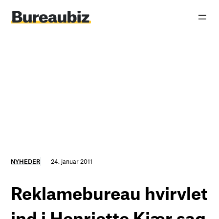
Spring
til
indhold
NYHEDER
24. januar 2011
Reklamebureau hvirvlet
ind i Henriette Kjær sag