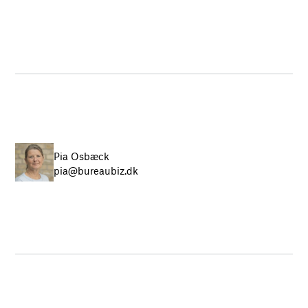
Pia Osbæck
pia@bureaubiz.dk